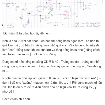
Tất nhiên là ta dùng bo nầy để nén .
Nén là sao ? Khi hát nhạc , có bản thì tiếng bass ngon lắm , có bản thì
quá lớn , rè , có bản thì tiếng bass nhỏ quá v.v.. Vậy ta dùng bo nầy để
làm "nén" tiếng bass khi nó quá lớn và tăng tiếng bass nhỏ ( bằng cách
vặn bass maximum ) một cách tự động.
Dùng nó để nén tiếng ca cũng OK !! Ít hú . Thằng ca lớn , thằng ca nhỏ
cũng ngang ngang nhau . Dùng nó cho cây guitar cũng ngon , đàn không
rè ...
ý nghĩ của bộ chia áp làm giảm 100 lần là ...khi tín hiệu chỉ có 10mV ( ví
dụ) thì dễ cho "xuống" masse hơn là tín hiệu 1 v !! Rồi dùng mạch kđ lên
200 lần là dư sức để ta điều chỉnh cho tín hiệu vào 1v ra cũng 1v , y
như cũ !
Cách chỉnh như sau ...