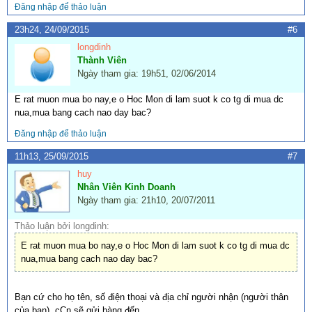
Đăng nhập để thảo luận
23h24, 24/09/2015
#6
longdinh
Thành Viên
Ngày tham gia: 19h51, 02/06/2014
E rat muon mua bo nay,e o Hoc Mon di lam suot k co tg di mua dc
nua,mua bang cach nao day bac?
Đăng nhập để thảo luận
11h13, 25/09/2015
#7
huy
Nhân Viên Kinh Doanh
Ngày tham gia: 21h10, 20/07/2011
Thảo luận bởi longdinh:
E rat muon mua bo nay,e o Hoc Mon di lam suot k co tg di mua dc
nua,mua bang cach nao day bac?
Bạn cứ cho họ tên, số điện thoại và địa chỉ người nhận (người thân
của bạn), cCn sẽ gửi hàng đến.