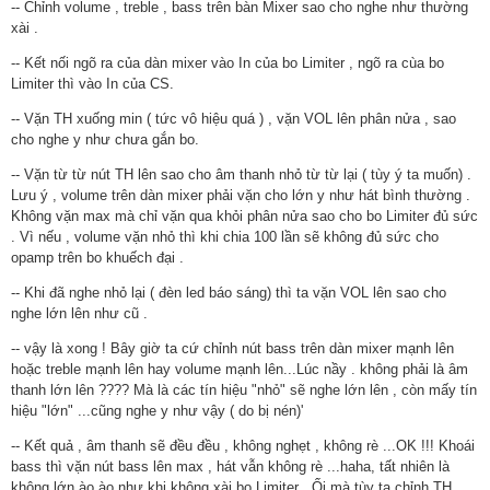
-- Chỉnh volume , treble , bass trên bàn Mixer sao cho nghe như thường
xài .
-- Kết nối ngõ ra của dàn mixer vào In của bo Limiter , ngõ ra cùa bo
Limiter thì vào In của CS.
-- Vặn TH xuống min ( tức vô hiệu quá ) , vặn VOL lên phân nửa , sao
cho nghe y như chưa gắn bo.
-- Vặn từ từ nút TH lên sao cho âm thanh nhỏ từ từ lại ( tùy ý ta muốn) .
Lưu ý , volume trên dàn mixer phải vặn cho lớn y như hát bình thường .
Không vặn max mà chỉ vặn qua khỏi phân nửa sao cho bo Limiter đủ sức
. Vì nếu , volume vặn nhỏ thì khi chia 100 lần sẽ không đủ sức cho
opamp trên bo khuếch đại .
-- Khi đã nghe nhỏ lại ( đèn led báo sáng) thì ta vặn VOL lên sao cho
nghe lớn lên như cũ .
-- vậy là xong ! Bây giờ ta cứ chỉnh nút bass trên dàn mixer mạnh lên
hoặc treble mạnh lên hay volume mạnh lên...Lúc nầy . không phải là âm
thanh lớn lên ???? Mà là các tín hiệu "nhỏ" sẽ nghe lớn lên , còn mấy tín
hiệu "lớn" ...cũng nghe y như vậy ( do bị nén)'
-- Kết quả , âm thanh sẽ đều đều , không nghẹt , không rè ...OK !!! Khoái
bass thì vặn nút bass lên max , hát vẫn không rè ...haha, tất nhiên là
không lớn ào ào như khi không xài bo Limiter . Ối mà tùy ta chỉnh TH....