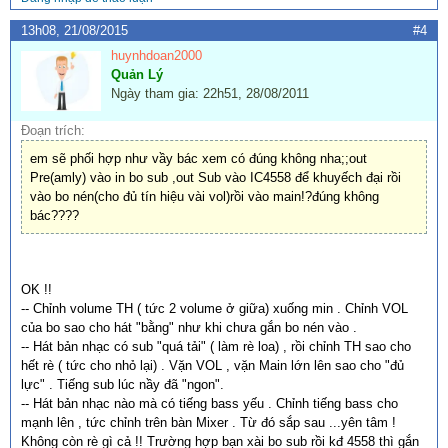
13h08, 21/08/2015
#4
huynhdoan2000
Quản Lý
Ngày tham gia: 22h51, 28/08/2011
Đoạn trích:
em sẽ phối hợp như vầy bác xem có đúng không nha;;out
Pre(amly) vào in bo sub ,out Sub vào IC4558 để khuyếch đại rồi
vào bo nén(cho đủ tín hiệu vài vol)rồi vào main!?đúng không
bác????
OK !!
-- Chỉnh volume TH ( tức 2 volume ở giữa) xuống min . Chỉnh VOL
của bo sao cho hát "bằng" như khi chưa gắn bo nén vào .
-- Hát bản nhạc có sub "quá tải" ( làm rè loa) , rồi chỉnh TH sao cho
hết rè ( tức cho nhỏ lại) . Vặn VOL , vặn Main lớn lên sao cho "đủ
lực" . Tiếng sub lúc nầy đã "ngon".
-- Hát bản nhạc nào mà có tiếng bass yếu . Chỉnh tiếng bass cho
mạnh lên , tức chỉnh trên bàn Mixer . Từ đó sắp sau ...yên tâm !
Không còn rè gì cả !! Trường hợp bạn xài bo sub rồi kđ 4558 thì gắn