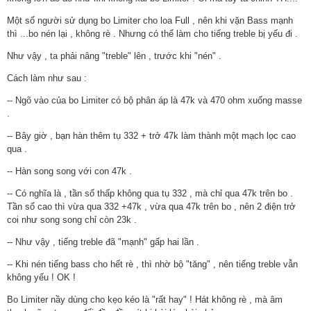
Một số người sử dụng bo Limiter cho loa Full , nên khi vặn Bass mạnh
thì ...bo nén lại , không rè . Nhưng có thể làm cho tiếng treble bị yếu đi .
Như vậy , ta phải nâng "treble" lên , trước khi "nén" .
Cách làm như sau :
-- Ngõ vào của bo Limiter có bộ phân áp là 47k và 470 ohm xuống masse
.
-- Bây giờ , bạn hàn thêm tụ 332 + trở 47k làm thành một mạch lọc cao
qua .
-- Hàn song song với con 47k .
-- Có nghĩa là , tần số thấp không qua tụ 332 , mà chỉ qua 47k trên bo .
Tần số cao thì vừa qua 332 +47k , vừa qua 47k trên bo , nên 2 điện trở
coi như song song chỉ còn 23k .
-- Như vậy , tiếng treble đã "mạnh" gấp hai lần .
-- Khi nén tiếng bass cho hết rè , thì nhờ bộ "tăng" , nên tiếng treble vẫn
không yếu ! OK !
Bo Limiter nầy dùng cho kẹo kéo là "rất hay" ! Hát không rè , mà âm