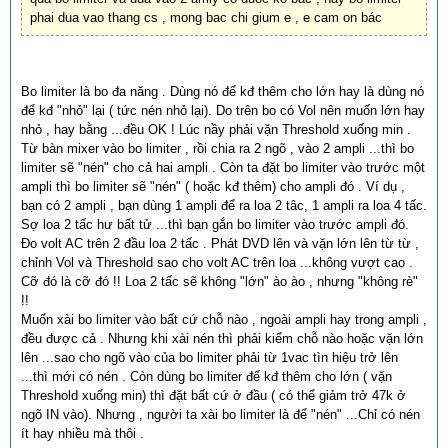
phai dua vao thang cs , mong bac chi gium e , e cam on bác
Bo limiter là bo đa năng . Dùng nó để kđ thêm cho lớn hay là dùng nó
để kđ "nhỏ" lại ( tức nén nhỏ lại). Do trên bo có Vol nên muốn lớn hay
nhỏ , hay bằng ...đều OK ! Lúc nầy phải vặn Threshold xuống min .
Từ bàn mixer vào bo limiter , rồi chia ra 2 ngõ , vào 2 ampli ...thì bo
limiter sẽ "nén" cho cả hai ampli . Còn ta đặt bo limiter vào trước một
ampli thì bo limiter sẽ "nén" ( hoặc kđ thêm) cho ampli đó . Ví dụ ,
bạn có 2 ampli , bạn dùng 1 ampli để ra loa 2 tâc, 1 ampli ra loa 4 tấc.
Sợ loa 2 tấc hư bất tử ...thì bạn gắn bo limiter vào trước ampli đó.
Đo volt AC trên 2 đầu loa 2 tấc . Phát DVD lên và vặn lớn lên từ từ ,
chỉnh Vol và Threshold sao cho volt AC trên loa ...không vượt cao .
Cỡ đó là cỡ đó !! Loa 2 tấc sẽ không "lớn" ào ào , nhưng "không rè"
!!
Muốn xài bo limiter vào bất cứ chỗ nào , ngoài ampli hay trong ampli ,
đều được cả . Nhưng khi xài nén thì phải kiểm chỗ nào hoặc vặn lớn
lên ...sao cho ngõ vào của bo limiter phải từ 1vac tìn hiệu trở lên
...thì mới có nén . Còn dùng bo limiter để kđ thêm cho lớn ( vặn
Threshold xuống min) thì đặt bất cứ ở đầu ( có thể giảm trở 47k ở
ngõ IN vào). Nhưng , người ta xài bo limiter là để "nén" ...Chỉ có nén
ít hay nhiều mà thôi .