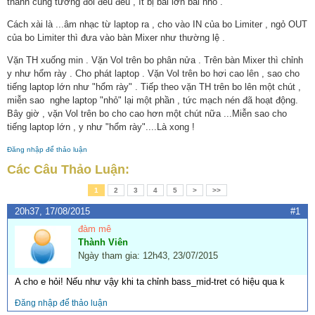
thanh cũng tương đối đều đều , ít bị bài lớn bài nhỏ .
Cách xài là ...âm nhạc từ laptop ra , cho vào IN của bo Limiter , ngỏ OUT
của bo Limiter thì đưa vào bàn Mixer như thường lệ .
Vặn TH xuống min . Vặn Vol trên bo phân nửa . Trên bàn Mixer thì chỉnh
y như hổm rày . Cho phát laptop . Vặn Vol trên bo hơi cao lên , sao cho
tiếng laptop lớn như "hổm rày" . Tiếp theo vặn TH trên bo lên một chút ,
miễn sao nghe laptop "nhỏ" lại một phần , tức mạch nén đã hoạt động.
Bây giờ , vặn Vol trên bo cho cao hơn một chút nữa ...Miễn sao cho
tiếng laptop lớn , y như "hổm rày"....Là xong !
Đăng nhập để thảo luận
Các Câu Thảo Luận:
1
2
3
4
5
>
>>
20h37, 17/08/2015
#1
đàm mê
Thành Viên
Ngày tham gia: 12h43, 23/07/2015
A cho e hỏi! Nếu như vậy khi ta chỉnh bass_mid-tret có hiệu qua k
Đăng nhập để thảo luận