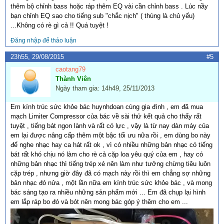
thêm bộ chỉnh bass hoặc ráp thêm EQ vài cần chỉnh bass . Lúc nầy
bạn chỉnh EQ sao cho tiếng sub "chắc nịch" ( thùng là chủ yếu)
...Không có rè gì cả !! Quá tuyệt !
Đăng nhập để thảo luận
23h55, 29/08/2015
#5
caotang79
Thành Viên
Ngày tham gia: 14h49, 25/11/2013
Em kính trúc sức khỏe bác huynhdoan cùng gia đình , em đã mua
mạch Limiter Compressor của bác về sài thử kết quả cho thấy rất
tuyệt , tiếng bát ngon lành và rất có lực , vậy là từ nay dàn máy của
em lại được nâng cấp thêm một bậc tối ưu nữa rồi , em dùng bo này
để nghe nhạc hay ca hát rất ok , vì có nhiều những bản nhạc có tiếng
bát rất khó chịu nó làm cho rè cả cặp loa yêu quý của em , hay có
những bản nhạc thì tiếng trép xé nên làm như tưởng chừng tiêu luôn
cặp trép , nhưng giờ đây đã có mạch này rồi thì em chẳng sợ những
bản nhạc đó nửa , một lần nữa em kính trúc sức khỏe bác , và mong
bác sáng tạo ra nhiều những sản phẩm mới ... Em đã chụp lại hình
em lắp ráp bo đó và bót nên mong bác góp ý thêm cho em ...