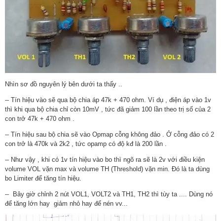
Nhìn sơ đồ nguyên lý bên dưới ta thấy ..
-- Tín hiệu vào sẽ qua bộ chia áp 47k + 470 ohm. Ví dụ , điện áp vào 1v
thì khi qua bộ chia chỉ còn 10mV , tức đã giảm 100 lần theo trị số của 2
con trở 47k + 470 ohm .
-- Tín hiệu sau bộ chia sẽ vào Opmap cỗng không đảo . Ở cỗng đảo có 2
con trở là 470k và 2k2 , tức opamp có độ kđ là 200 lần .
-- Như vậy , khi có 1v tín hiệu vào bo thì ngõ ra sẽ là 2v với điều kiện
volume VOL vặn max và volume TH (Threshold) vặn min. Đó là ta dùng
bo Limiter để tăng tín hiệu.
-- Bây giờ chỉnh 2 nút VOL1, VOLT2 và TH1, TH2 thì tùy ta .... Dùng nó
để tăng lớn hay giảm nhỏ hay để nén vv...