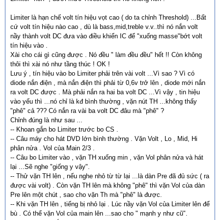
Limiter là hạn chế volt tín hiệu vọt cao ( do ta chỉnh Threshold) ...Bất
cứ volt tín hiệu nào cao , dù là bass,mid,treble v.v..thì nó nắn volt
nầy thành volt DC đưa vào điều khiển IC để "xuống masse"bớt volt
tín hiệu vào .
Xài cho cái gì cũng được . Nó đều " làm đều đều" hết !! Còn không
thôi thì xài nó như tầng thúc ! OK !
Lưu ý , tín hiệu vào bo Limiter phải trên vài volt ...Vì sao ? Vì có
diode nắn điện , mà nắn điện thì phải từ 0,6v trở lên , diode mới nắn
ra volt DC được . Mà phải nắn ra hai ba volt DC ...Vì vậy , tin hiệu
vào yếu thì ...nó chỉ là kđ bình thường , vặn nút TH ...không thấy
"phê" cả ??? Có nắn ra vài ba volt DC đâu mà "phê" ?
Chỉnh đúng là như sau ...
-- Khoan gắn bo Limiter trước bo CS .
-- Câu máy cho hát DVD lớn bình thường . Vặn Volt , Lo , Mid, Hi
phân nửa . Vol của Main 2/3 .
-- Câu bo Limiter vào , vặn TH xuống min , vặn Vol phân nửa và hát
lại ...Sẽ nghe "giống y vậy".
-- Thử vặn TH lên , nếu nghe nhỏ từ từ lại ...là dàn Pre đã đủ sức ( ra
được vài volt) . Còn vặn TH lên mà không "phê" thì vặn Vol của dàn
Pre lên một chút , sao cho vặn Th mà "phê" là được.
-- Khi vặn TH lên , tiếng bị nhỏ lại . Lúc nầy vặn Vol của Limiter lên để
bù . Có thể vặn Vol của main lên ...sao cho " mạnh y như cũ".