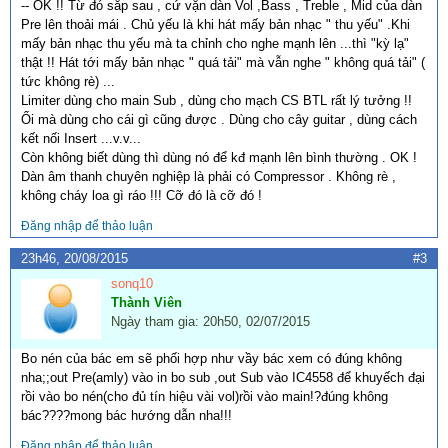
-- OK !! Từ đó sắp sau , cứ vặn dàn Vol ,Bass , Treble , Mid của dàn
Pre lên thoải mái . Chủ yếu là khi hát mấy bản nhạc " thu yếu" .Khi
mấy bản nhạc thu yếu mà ta chỉnh cho nghe mạnh lên ...thì "kỳ lạ"
thật !! Hát tới mấy bản nhạc " quá tải" mà vẫn nghe " không quá tải" (
tức không rè) ...
Limiter dùng cho main Sub , dùng cho mạch CS BTL rất lý tưởng !!
Ối mà dùng cho cái gì cũng được . Dùng cho cây guitar , dùng cách
kết nối Insert ...v.v...
Còn không biết dùng thì dùng nó để kđ mạnh lên bình thường . OK !
Dàn âm thanh chuyên nghiệp là phải có Compressor . Không rè ,
không cháy loa gì ráo !!! Cỡ đó là cỡ đó !
Đăng nhập để thảo luận
23h46, 20/08/2015
#3
sonq10
Thành Viên
Ngày tham gia: 20h50, 02/07/2015
Bo nén của bác em sẽ phối hợp như vầy bác xem có đúng không
nha;;out Pre(amly) vào in bo sub ,out Sub vào IC4558 để khuyếch đại
rồi vào bo nén(cho đủ tín hiệu vài vol)rồi vào main!?đúng không
bác????mong bác hướng dẫn nha!!!
Đăng nhập để thảo luận