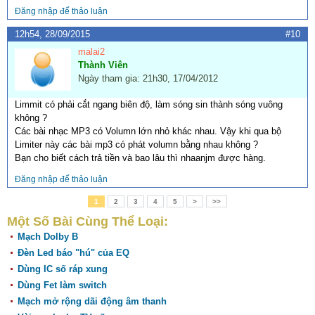
Đăng nhập để thảo luận
12h54, 28/09/2015
#10
malai2
Thành Viên
Ngày tham gia: 21h30, 17/04/2012
Limmit có phải cắt ngang biên độ, làm sóng sin thành sóng vuông
không ?
Các bài nhạc MP3 có Volumn lớn nhỏ khác nhau. Vậy khi qua bộ
Limiter này các bài mp3 có phát volumn bằng nhau không ?
Bạn cho biết cách trả tiền và bao lâu thì nhaanjm được hàng.
Đăng nhập để thảo luận
1
2
3
4
5
>
>>
Một Số Bài Cùng Thể Loại:
Mạch Dolby B
Đèn Led báo "hú" của EQ
Dùng IC số ráp xung
Dùng Fet làm switch
Mạch mở rộng dãi động âm thanh