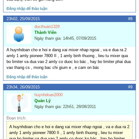
Đăng nhập để thảo luận
23h02, 25/09/2015
#8
ducthuan1329
Thành Viên
Ngày tham gia: 14h45, 07/09/2015
A huynhdoan cho e hoi e dang xai mixer nhap ngoai , va e dua ra 2
amly 1 amly pioneer 7800 II , 1 amly binh thuong , lieu tu mixer qua
bo limiter va dua vao 2 amly co duoc ko bác , hay bo limiter phai dua
vao thang cs , mong bac chi gium e , e cam on bác
Đăng nhập để thảo luận
23h34, 26/09/2015
#9
huynhdoan2000
Quản Lý
Ngày tham gia: 22h51, 28/08/2011
Đoạn trích:
A huynhdoan cho e hoi e dang xai mixer nhap ngoai , va e dua ra 2
amly 1 amly pioneer 7800 II , 1 amly binh thuong , lieu tu mixer
qua bo limiter va dua vao 2 amly co duoc ko bác , hay bo limiter