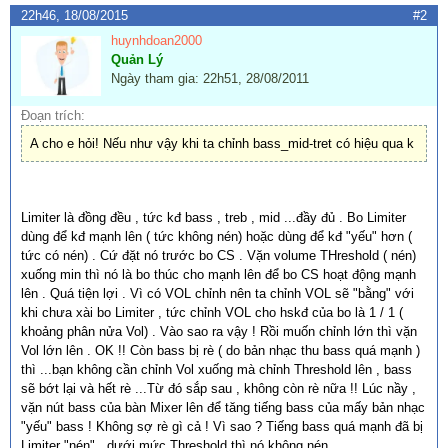
22h46, 18/08/2015
#2
huynhdoan2000
Quản Lý
Ngày tham gia: 22h51, 28/08/2011
Đoạn trích:
A cho e hỏi! Nếu như vậy khi ta chỉnh bass_mid-tret có hiệu qua k
Limiter là đồng đều , tức kđ bass , treb , mid ...đầy đủ . Bo Limiter
dùng để kđ mạnh lên ( tức không nén) hoặc dùng để kđ "yếu" hơn (
tức có nén) . Cứ đặt nó trước bo CS . Vặn volume THreshold ( nén)
xuống min thì nó là bo thúc cho mạnh lên để bo CS hoạt động mạnh
lên . Quá tiện lợi . Vì có VOL chỉnh nên ta chỉnh VOL sẽ "bằng" với
khi chưa xài bo Limiter , tức chỉnh VOL cho hskđ của bo là 1 / 1 (
khoảng phân nửa Vol) . Vào sao ra vậy ! Rồi muốn chỉnh lớn thì vặn
Vol lớn lên . OK !! Còn bass bị rè ( do bản nhạc thu bass quá mạnh )
thì ...bạn không cần chỉnh Vol xuống mà chỉnh Threshold lên , bass
sẽ bớt lại và hết rè ...Từ đó sắp sau , không còn rè nữa !! Lúc nầy ,
vặn nút bass của bàn Mixer lên để tăng tiếng bass của mấy bản nhạc
"yếu" bass ! Không sợ rè gì cả ! Vì sao ? Tiếng bass quá mạnh đã bị
Limiter "nén" , dưới mức Threshold thì nó không nén .