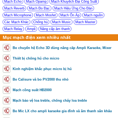
Mạch Echo
Mạch Opamp
Mạch Khuyếch Đại Công Suất
Mạch Reverb
Mạch Đo Đạc
Mạch Hiệu Ứng Cho Đàn
Mạch Microphone
Mạch Mosfet
Mạch Ổn Áp
Mạch nguồn
Các Mạch Khác
Chống hú
Mạch Music
Mạch Master
Mạch Relay
Ampli
Nâng cấp âm thanh
Mục mạch điện xem nhiều nhất
Bo chuyển hệ Echo 3D dùng nâng cấp Ampli Karaoke, Mixer
Thiết bị chống hú cho micro
Kinh nghiệm khắc phục micro bị hú
Bo Calisure và bo PV2000 thu nhỏ
Mạch công suất HĐ2000
Mạch bảo vệ loa treble, chống cháy loa treble
Bo Mic LX cho ampli karaoke gia đình và âm thanh sân khấu