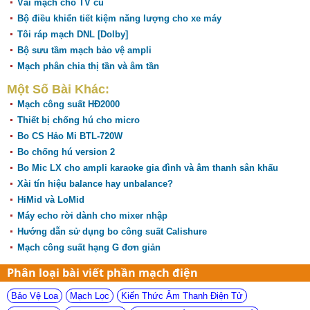
Vài mạch cho TV cũ
Bộ điều khiển tiết kiệm năng lượng cho xe máy
Tôi ráp mạch DNL [Dolby]
Bộ sưu tầm mạch bảo vệ ampli
Mạch phân chia thị tần và âm tần
Một Số Bài Khác:
Mạch công suất HĐ2000
Thiết bị chống hú cho micro
Bo CS Hảo Mi BTL-720W
Bo chống hú version 2
Bo Mic LX cho ampli karaoke gia đình và âm thanh sân khấu
Xài tín hiệu balance hay unbalance?
HiMid và LoMid
Máy echo rời dành cho mixer nhập
Hướng dẫn sử dụng bo công suất Calishure
Mạch công suất hạng G đơn giản
Phân loại bài viết phần mạch điện
Bảo Vệ Loa
Mạch Lọc
Kiến Thức Âm Thanh Điện Tử