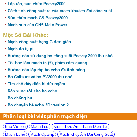
Lắp ráp, sửa chữa Peavey2000
Cách tính công suất ra của mạch khuếch đại công suất
Sửa chữa mạch CS Peavey2000
Mạch sub của GHS Main Power
Một Số Bài Khác:
Mạch công suất hạng G đơn giản
Mạch đo tụ pi
Hướng dẫn sử dụng bo công suất Peavey 2000 thu nhỏ
Tôi học làm mạch in (5), phim cảm quang
Hướng dẫn lắp ráp bo echo đa tính năng
Bo Calisure và bo PV2000 thu nhỏ
Tìm chỗ dây điện bị đứt ngầm
Ráp xung rời cho bo echo
Bo chống hú
Bo chuyển hệ echo 3D version 2
Phân loại bài viết phần mạch điện
Bảo Vệ Loa
Mạch Lọc
Kiến Thức Âm Thanh Điện Tử
Mạch Echo
Mạch Opamp
Mạch Khuyếch Đại Công Suất