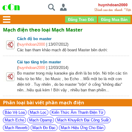
Mạch điện theo loại Mạch Master
Cách độ bo master
(
huynhdoan2000
| 13/07/2012)
Các bạn tham khảo mạch độ board Master bên dưới:
Cải tạo tầng trộn master
(
huynhdoan2000
| 12/03/2014)
Bo master trong máy karaoke gia đình là bo trộn. Nó trộn các tín
hiệu từ bo Mic , bo Music , bo Echo ...Mỗi một bo là một con
điện trở . Tuy nhiên , do bo master "trộn" ở cổng "không đảo"
nên...hiệu quả kém ! Bởi vậy , nhiều bạn than phiền...
Phân loại bài viết phần mạch điện
Bảo Vệ Loa
Mạch Lọc
Kiến Thức Âm Thanh Điện Tử
Mạch Echo
Mạch Opamp
Mạch Khuyếch Đại Công Suất
Mạch Reverb
Mạch Đo Đạc
Mạch Hiệu Ứng Cho Đàn