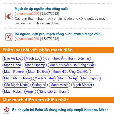
Mạch ổn áp nguồn cho công suất
(
huynhdoan2000
| 12/07/2012)
Các bạn tham khảo mạch ổn áp nguồn cho công suất có mạch
bảo vệ như hình vẽ bên dưới:
Bộ nguồn, dàn pre, mạch công suất, switch Mega 2400
(
huynhdoan2000
| 13/07/2012)
Phân loại bài viết phần mạch điện
Bảo Vệ Loa
Mạch Lọc
Kiến Thức Âm Thanh Điện Tử
Mạch Echo
Mạch Opamp
Mạch Khuyếch Đại Công Suất
Mạch Reverb
Mạch Đo Đạc
Mạch Hiệu Ứng Cho Đàn
Mạch Microphone
Mạch Mosfet
Mạch Ổn Áp
Mạch nguồn
Các Mạch Khác
Chống hú
Mạch Music
Mạch Master
Mạch Relay
Ampli
Nâng cấp âm thanh
Mục mạch điện xem nhiều nhất
Bo chuyển hệ Echo 3D dùng nâng cấp Ampli Karaoke, Mixer