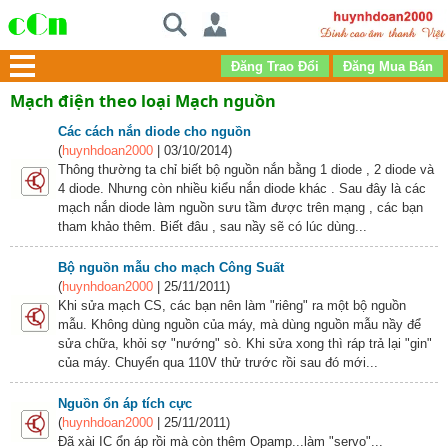
Mạch điện theo loại Mạch nguồn
Các cách nắn diode cho nguồn
(
huynhdoan2000
| 03/10/2014)
Thông thường ta chỉ biết bộ nguồn nắn bằng 1 diode , 2 diode và
4 diode. Nhưng còn nhiều kiểu nắn diode khác . Sau đây là các
mạch nắn diode làm nguồn sưu tầm được trên mạng , các bạn
tham khảo thêm. Biết đâu , sau nầy sẽ có lúc dùng...
Bộ nguồn mẫu cho mạch Công Suất
(
huynhdoan2000
| 25/11/2011)
Khi sửa mạch CS, các bạn nên làm "riêng" ra một bộ nguồn
mẫu. Không dùng nguồn của máy, mà dùng nguồn mẫu nầy để
sửa chữa, khỏi sợ "nướng" sò. Khi sửa xong thì ráp trả lại "gin"
của máy. Chuyển qua 110V thử trước rồi sau đó mới...
Nguồn ổn áp tích cực
(
huynhdoan2000
| 25/11/2011)
Đã xài IC ổn áp rồi mà còn thêm Opamp...làm "servo"...