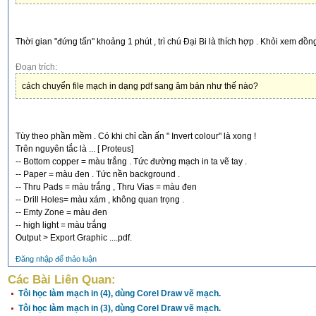
Thời gian "đứng tấn" khoảng 1 phút , trì chú Đại Bi là thích hợp . Khỏi xem đồn
Đoạn trích:
cách chuyển file mạch in dạng pdf sang âm bản như thế nào?
Tùy theo phần mềm . Có khi chỉ cần ấn " Invert colour" là xong !
Trên nguyên tắc là ... [ Proteus]
-- Bottom copper = màu trắng . Tức đường mạch in ta vẽ tay .
-- Paper = màu đen . Tức nền background .
-- Thru Pads = màu trắng , Thru Vias = màu đen
-- Drill Holes= màu xám , không quan trọng .
-- Emty Zone = màu đen
-- high light = màu trắng
Output > Export Graphic ....pdf.
Đăng nhập để thảo luận
Các Bài Liên Quan:
Tôi học làm mạch in (4), dùng Corel Draw vẽ mạch.
Tôi học làm mạch in (3), dùng Corel Draw vẽ mạch.