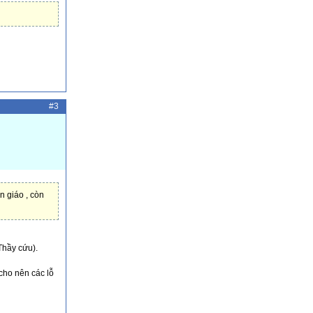
#3
n giáo , còn
Thầy cứu).
 cho nên các lỗ