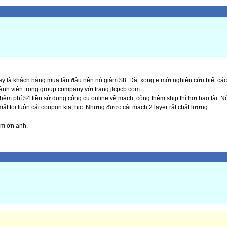
ay là khách hàng mua lần đầu nên nó giảm $8. Đặt xong e mới nghiên cứu biết cá
ành viên trong group company với trang jlcpcb.com
thêm phí $4 tiền sử dụng công cụ online vẽ mạch, cộng thêm ship thì hơi hao tài. 
ất toi luôn cái coupon kia, hic. Nhưng được cái mạch 2 layer rất chất lượng.
ảm ơn anh.