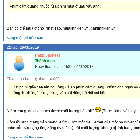
Phim cảm quang, thuốc rửa phim mua ỡ đâu vậy anh.
Bạn có thể mua ở chợ Nhật Tảo, mualinhkien.vn, banlinhkien.vn ...
Đăng nhập để thảo luận
22h21, 29/08/2019
HappiSadness
Thành Viên
Ngày tham gia: 21h32, 04/02/2018
Thảo luận bởi huynhdoan2000:
...Đặt phim giấy can lên bo đồng đã ép phim cảm quang , chỉnh cho ngay và đ
không thì chĩ ngó trừng trừng vào cái đồng hồ đặt sát bên....
Niệm chú gì để cho mạch được chất lượng hả anh?
(Trước kia e và mấy n
Hôm rồi lang thang trên mạng, e tìm được một file Gerber của một bo driver của
chân cắm via dạng ống đồng rivet 2 mặt rất chất lượng, không bị tình trạng bo
Đăng nhập để thảo luận