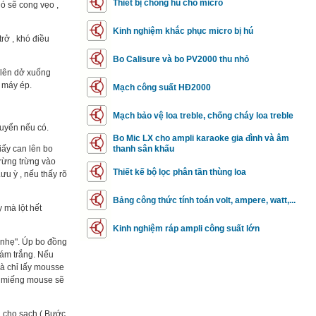
Thiết bị chống hú cho micro
Nó sẽ cong vẹo ,
Kinh nghiệm khắc phục micro bị hú
rở , khó điều
Bo Calisure và bo PV2000 thu nhỏ
 lên dở xuống
o máy ép.
Mạch công suất HĐ2000
Mạch bảo vệ loa treble, chống cháy loa treble
huyển nếu có.
Bo Mic LX cho ampli karaoke gia đình và âm
iấy can lên bo
thanh sân khấu
trừng trừng vào
Thiết kế bộ lọc phân tần thùng loa
ưu ỳ , nếu thấy rõ
Bảng công thức tính toán volt, ampere, watt,...
 mà lột hết
Kinh nghiệm ráp ampli công suất lớn
" nhẹ". Úp bo đồng
xám trắng. Nếu
mà chỉ lấy mousse
i miếng mouse sẽ
n cho sạch ( Bước