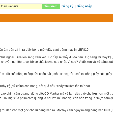
Tìm kiếm
Đăng ký
|
Đăng nhập
uyển âm bản và in ra giấy bóng mờ (giấy can) bằng máy in LBP810.
phía ngoài. Đưa lên sáng xem xét , lúc nầy sẽ thấy đủ độ đen . Độ sáng thì thây kệ 
un chuyên nghiệp ... coi bộ có chất lượng cao nhất. Vì sao? Vì độ đen và độ sáng đạ
 , rồi chà bằng miếng rửa chén bát ( màu xanh), rồi...chà lai bằng giấy sút ( giấy 
Thây kệ ,cứ chỉnh cho nóng, bất quá nếu "cháy" thì làm lần thứ hai.
t vào phim cảm quang, dùng viết CD Marker mà vẽ làm dấu , vẽ cho lớn hơn một tí , 
h. Hai mặt của phim cảm quang là hai lớp mủ bảo vệ, còn bên trong là "mực cảm 
 rồi dán vào một góc cho lú băng keo ra. Một tay cầm ngay miếng băng keo lú ra ,