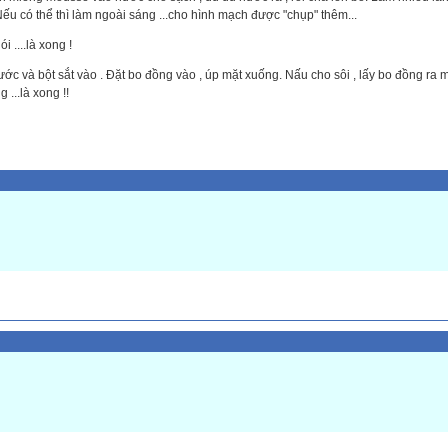
u có thể thì làm ngoài sáng ...cho hình mạch được "chụp" thêm...
 ....là xong !
nước và bột sắt vào . Đặt bo đồng vào , úp mặt xuống. Nấu cho sôi , lấy bo đồng ra 
...là xong !!