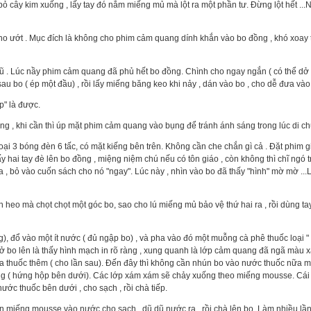
ỏ cây kim xuống , lấy tay đó nắm miếng mủ mà lột ra một phần tư. Đừng lột hết ...
cho ướt . Mục đích là không cho phim cảm quang dính khắn vào bo đồng , khó xoay t
 mũ . Lúc nầy phim cảm quang đã phủ hết bo đồng. Chình cho ngay ngắn ( có thể dở
au bo ( ép một đầu) , rồi lấy miếng băng keo khi nảy , dán vào bo , cho dễ đưa và
p" là được.
sáng , khi cần thì úp mặt phim cảm quang vào bụng để tránh ánh sáng trong lúc di c
 3 bóng đèn 6 tấc, có mặt kiếng bên trên. Không cần che chắn gì cả . Đặt phim g
 hai tay đè lên bo đồng , miệng niệm chú nếu có tôn giáo , còn không thì chĩ ngó 
a , bỏ vào cuốn sách cho nó "ngay". Lúc này , nhìn vào bo đã thấy "hình" mờ mờ ...L
 heo mà chọt chọt một góc bo, sao cho lú miếng mủ bảo vệ thứ hai ra , rồi dùng tay
g), đổ vào một ít nước ( đủ ngập bo) , và pha vào đó một muỗng cà phê thuốc loại 
Dở bo lên là thấy hình mạch in rõ ràng , xung quanh là lớp cảm quang đã ngã màu 
a thuốc thêm ( cho lần sau). Đến đây thì không cần nhún bo vào nước thuốc nữa 
ống ( hứng hộp bên dưới). Các lớp xám xám sẽ chảy xuống theo miếng mousse. Cá
ước thuốc bên dưới , cho sạch , rồi chà tiếp.
hún miếng mousse vào nước cho sạch , dũ dũ nước ra , rồi chà lên bo. Làm nhiều lầ