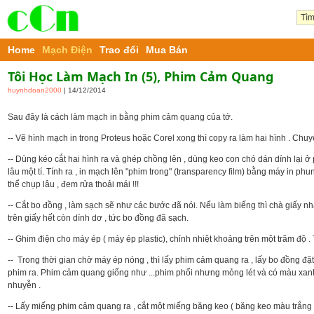
Home
Mạch Điện
Trao đổi
Mua Bán
Tôi Học Làm Mạch In (5), Phim Cảm Quang
huynhdoan2000
| 14/12/2014
Sau đây là cách làm mạch in bằng phim cảm quang của tớ.
-- Vẽ hình mạch in trong Proteus hoặc Corel xong thì copy ra làm hai hình . Ch
-- Dùng kéo cắt hai hình ra và ghép chồng lên , dùng keo con chó dán dính lại ở 
lâu một tí. Tính ra , in mạch lên "phim trong" (transparency film) bằng máy in ph
thể chụp lâu , đem rửa thoải mái !!!
-- Cắt bo đồng , làm sạch sẽ như các bước đã nói. Nếu làm biếng thì chà giấy nhám
trên giấy hết còn dính dơ , tức bo đồng đã sạch.
-- Ghim điện cho máy ép ( máy ép plastic), chỉnh nhiệt khoảng trên một trăm độ . 
-- Trong thời gian chờ máy ép nóng , thì lấy phim cảm quang ra , lấy bo đồng đặ
phim ra. Phim cảm quang giống như ...phim phổi nhưng mỏng lét và có màu xan
nhuyễn .
-- Lấy miếng phim cảm quang ra , cắt một miếng băng keo ( băng keo màu trắng )