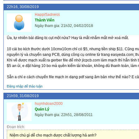
22h16, 30/08/2019
HappiSadness
Thành Viên
Ngày tham gia: 21h32, 04/02/2018
Ủa, tự nhiên bài đăng bị cụt một nửa? Hay là mắt nhắm mắt mở xoá mất.
10 cái bo kích thước dưới 10cmx10cm chỉ có $5, nhưng tiền ship $11. Cũng m
nguyên lý và chuyển sang PCB, dùng công cụ online từ trang easyeda.com; th
Khi vẽ được mạch xuất ra gerber file để nhờ jlcpcb.com làm mạch thì hắn tính 
$5 an ủi, e đặt hàng 10 bo mà quên kiểm tài khoản, không đủ thanh toán, làm m
Sẵn a chỉ e cách chuyển file mạch in dạng pdf sang âm bản như thế nào? E c
Đăng nhập để thảo luận
21h59, 31/08/2019
huynhdoan2000
Quản Lý
Ngày tham gia: 22h51, 28/08/2011
Đoạn trích:
Niệm chú gì để cho mạch được chất lượng hả anh?