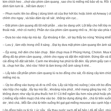
kim chích heo ...chọt vào phim cảm quang , sao cho lú miếng mũ bảo vệ ra. Rồi b
dính tùm lum là ...hết làm được !
-- Phun nước lên bo đồng ( dùng bình xịt của thợ hớt tóc hoặc bình xịt Amway ) 
chỉnh cho ngay , và bảo đảm ép sẽ sát , không vón cục...
-- Đăt phim cảm quang đã lột một phần ...vào bo đang ướt. Lột tiếp cho hết lớp
thoải mái , nhờ có nước). Phần dư của phim cảm quang nhô ra , thì ép vào phía s
-- Đưa bo vào máy ép mà ép . Ép khoảng 4 lần , sờ tay thấy bo nóng "khủng khiế
-- Lưu ý , làm việc trong chỗ ít sáng ...Đại kỵ đưa mặt phim cảm quang lên ánh 
-- Ép xong, mở đèn cho bàn chụp . Bàn chụp mua ở Phùng Hưng, Cholon. Mua loại
đồng đã ép phim cảm quang , chỉnh cho ngay và đặt lên mặt kính. Đứng tấn và lấy
cái đồng hồ đặt sát bên. Canh me khoảng hai phút là tắt đèn. lấy phim giấy can r
là...chụp hơi lâu , khó rửa ! Nhớ là làm trong chỗ ánh sáng ít nhé...
-- Lấy kéo cắt phần phim cảm quang lú ra bo đồng cho sát, rồi dùng cây kim chích
miếng mủ ra.
-- Úp bo đồng vào bụng và đi ra chỗ rửa. Lấy cái hộp mủ vuông ( vừa với bo đồn
vào hộp cho ngập , lấy tay mà lắc , khoảng nửa phút , nhớ mang găng tay mủ . 
không được như vậy là pha thuốc hơi ít ! Có thể ngâm lâu hơn nửa phút hoặc ph
( miếng xốp mềm mụp) chà nhẹ vào bo . Đặt bo dựng đứng lên , chà từ trên xu
dơ , khó chà...Mỗi lần chà từ trên xuống thì gạt gạt miếng mousse vào cạnh hộp n
Lớp đồng hiện ra từ từ. Lúc nầy , lấy thau nước sạch để kế bên ( đã để sẵn), n