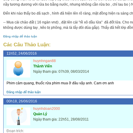
nầy tương đương với rửa bo bằng nước, nhưng không cần rửa bo , chỉ lau bo ) Nế
Đến khi nào thấy bo đã sạch , hình đã hiện lên rõ ràng, mặt đồng hiện ra sáng chói
-- Mua cài chảo đất ( 16 ngàn vnd) , đặt lên cái "rề xô dầu lửa" đã đốt lửa. Cho 
không được dùng tay , kẽo bị phõng, mà là lấy đôi đủa gắp). Thấy đã hết lớp đồng 
Đăng nhập để thảo luận
Các Câu Thảo Luận:
11h52, 24/06/2016
huynhngan88
Thành Viên
Ngày tham gia: 07h39, 08/03/2014
Phim cảm quang, thuốc rửa phim mua ỡ đâu vậy anh. Cam ơn anh
Đăng nhập để thảo luận
00h18, 26/06/2016
huynhdoan2000
Quản Lý
Ngày tham gia: 22h51, 28/08/2011
Đoạn trích: