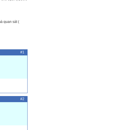
mà quan sát (
#1
#2