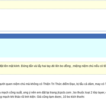
ặt lên mặt kính. Đứng tấn và lấy hai tay đè lên bo đồng , miệng niệm chú nếu có tô
gười quen niệm chú mà không có Thiện Tri Thức điểm Đạo, bị tẩu cả đám, may có 
 mạch công suất, ưng ý nên em đặt tại trang jlcpcb.com ; bo thuộc loại 2 lớp layer,
ng mạch khi tháo rã linh kiện. Giá cũng tạm được, 10 bo kích thước