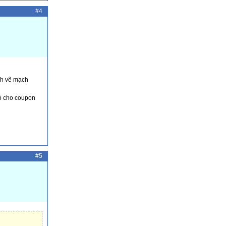
#4
ch vẽ mạch
Nó cho coupon
#5