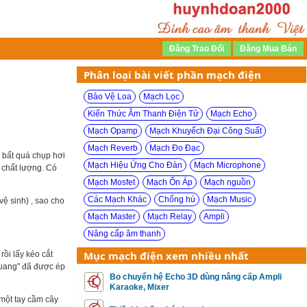
Phân loại bài viết phần mạch điện
Bảo Vệ Loa
Mạch Lọc
Kiến Thức Âm Thanh Điện Tử
Mạch Echo
Mạch Opamp
Mạch Khuyếch Đại Công Suất
Mạch Reverb
Mạch Đo Đạc
, bất quá chụp hơi
Mạch Hiệu Ứng Cho Đàn
Mạch Microphone
t chất lượng. Có
Mạch Mosfet
Mạch Ổn Áp
Mạch nguồn
Các Mạch Khác
Chống hú
Mạch Music
vệ sinh) , sao cho
Mạch Master
Mạch Relay
Ampli
Nâng cấp âm thanh
Mục mạch điện xem nhiều nhất
rồi lấy kéo cắt
quang" đã được ép
Bo chuyển hệ Echo 3D dùng nâng cấp Ampli
Karaoke, Mixer
 một tay cầm cây