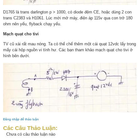
D1765 là trans darlington p > 1000, có diode đệm CE, hoặc dùng 2 con
trans C2383 và H1061. Lúc mới mở máy, điện áp 115v qua con trở 180
ohm nên yếu, flyback chạy yếu.
Mạch quạt cho tivi
TV cũ xài rất mau nóng. Ta có thể chế thêm một cái quạt 12vdc lấy trong
mấy cái hộp nguồn vi tính hư. Các bạn tham khảo mạch quạt cho tivi ở
hình bên dưới.
Đăng nhập để thảo luận
Các Câu Thảo Luận:
Chưa có câu thảo luận nào