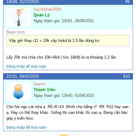
14h09, 31/12/2015
#9
huynhdoan2000
Quản Lý
Ngày tham gia: 22h51, 28/08/2011
Đoạn trích:
Vậy giờ thay r11 = 20k vậy hskd là 1.5 lần đúng ko
Lấy 20k mà chia cho 10k+6k8 ( tức 16k8) là ra khoảng 1,2 lần.
Đăng nhập để thảo luận
21h31, 29/02/2016
#10
luanvo
Thành Viên
Ngày tham gia: 13h40, 01/04/2015
Cho hỏi ngu cái nữa ạ. R6.r8.r10. Mình cho bằng r7. R9. R11 hay sao
ạ. Hay có thể thay khác. Giống thì sao khác thì sao ạ. Đang cần bác
góp ý kiến hixx..
Đăng nhập để thảo luận