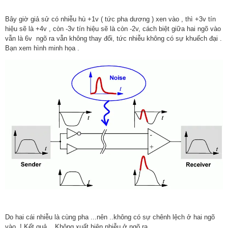
Bây giờ giả sử có nhiễu hù +1v ( tức pha dương ) xen vào , thì +3v tín
hiệu sẽ là +4v , còn -3v tín hiệu sẽ là còn -2v, cách biệt giữa hai ngõ vào
vẫn là 6v ngõ ra vẫn không thay đổi, tức nhiễu không có sự khuếch đại .
Bạn xem hình minh họa .
Do hai cái nhiễu là cùng pha ...nên ..không có sự chênh lệch ở hai ngõ
vào ! Kết quả ...Không xuất hiện nhiễu ở ngõ ra.