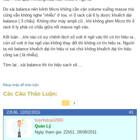
Do xài balance nên kênh Micro không cần vặn volume xuống masse mà
cũng vẫn không nghe "nhiễu" ở loa, vì ổ rack cái 6 ly được khuếch đại
balance ( 3 chấu). Không như máy ampli cũ , khi không ghim Micro thì ổ
rack 6 ly phải có chấu giữa nối masse ngõ vào.
Kết luận ...khi nào có sự chênh lệch số volt ở ngõ vào thì có tín hiệu ra ,
còn số volt ở hai ngõ vào không thay đổi thì không có tín hiệu ra. Người
ta nói balance khuếch đại tín hiệu vi sai chứ không khuếch đại tín hiệu
cộng sai ( là nhiễu).
Tóm lại , xài balance thì tín hiệu sạch sẽ ...
Đăng nhập để thảo luận
Các Câu Thảo Luận:
1
2
22h36, 12/02/2015
#1
huynhdoan2000
Quản Lý
Ngày tham gia: 22h51, 28/08/2011