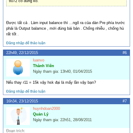
tl072 có đúng ko.
Được tất cả . Làm input balance thì ...ngõ ra của dàn Pre phía trước
phải là Output balamce , mới đúng bài bản . Chống nhiễu , chống hù
rất tốt .
Đăng nhập để thảo luận
22h49, 22/12/2015
#6
luanvo
Thành Viên
Ngày tham gia: 13h40, 01/04/2015
Nếu thay r11 = 15k vậy hsk đại là mấy lần vậy bạn?
Đăng nhập để thảo luận
16h34, 23/12/2015
#7
huynhdoan2000
Quản Lý
Ngày tham gia: 22h51, 28/08/2011
Đoạn trích: