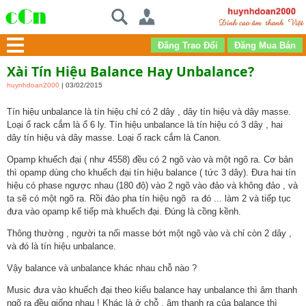
Xài Tín Hiệu Balance Hay Unbalance?
huynhdoan2000
| 03/02/2015
Tín hiệu unbalance là tín hiệu chỉ có 2 dây , dây tín hiệu và dây masse.
Loại ổ rack cắm là ổ 6 ly. Tín hiệu unbalance là tín hiệu có 3 dây , hai
dây tín hiệu và dây masse. Loại ổ rack cắm là Canon.
Opamp khuếch đại ( như 4558) đều có 2 ngõ vào và một ngõ ra. Cơ bản
thì opamp dùng cho khuếch đại tín hiệu balance ( tức 3 dây). Đưa hai tín
hiệu có phase ngược nhau (180 độ) vào 2 ngõ vào đảo và không đảo , và
ta sẽ có một ngõ ra. Rồi đảo pha tín hiệu ngõ ra đó ... làm 2 và tiếp tục
đưa vào opamp kế tiếp mà khuếch đại. Đúng là cồng kềnh.
Thông thường , người ta nối masse bớt một ngõ vào và chỉ còn 2 dây ,
và đó là tín hiệu unbalance.
Vậy balance và unbalance khác nhau chỗ nào ?
Music đưa vào khuếch đại theo kiểu balance hay unbalance thì âm thanh
ngõ ra đều giống nhau ! Khác là ở chỗ , âm thanh ra của balance thì