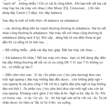
"sạch sẽ" , không nhiễu ! Chỉ có cái là cồng kềnh...Khi bạn kết nối hai cái
máy hay ba cái máy với nhau ( như Mixer, EQ, Crossover,...) thì nên
dùng dây Canon ( 3 dây), tức dây balance.
Sau đây là một số kiến thức về balance và unbalance
-- các đường đồng trên bo mạch thường thường là unbalance. Hai bo nối
nhau cũng thường là unbalance. Hai máy nối với nhau cũng thường là
unbalance (dùng rack 6 ly). Bởi vậy , đang hát sô mà điện thoại ai gọi
đến thì có tiếng tít tít trên loa ....
-- Để chống nhiễu , phải xài dây bọc giáp. Đặt hai máy sát nhau ....
-- Xài balance thì khác ! Nối hai máy với nhau , bạn có thể dùng dây điện
hai dây thông thường để nối và có xa cũng OK !! Vì sao ? Vì không có
hù , có nhiễu gì ráo !!
-- Diễn nôm như sau : Ví dụ +3v phân cực ( tức pha dương) đưa vào
một ngõ opamp ( đảo hay không đảo đều được , chứ không phải ngõ +
của opamp là xài pha cộng !! Nó chỉ là ý nghĩa đảo pha ngõ ra hay không
đảo mà thôi ). -3v phân cực ( tức pha âm) đưa vào một ngõ vào còn lại
của opamp. Khoảng cách giữa 2 tín hiệu là 6v .Ngõ ra lúc nầy là 0v .Khi
có music vào , ví dụ +1v và - 1v , thì hai ngõ vào sẽ là +4v và - 4v. Ta sẽ
nhận được tín hiệu ra "lắc lư"từ 0 lên và xuống .