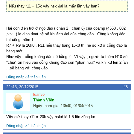
Nếu thay r11 = 15k vậy hsk đại là mấy lần vậy bạn?
Hai con điện trở ở ngõ đảo ( chân 2 , chân 6) của opamp (4558 , 082
,v.v...) là định đoạt hệ số khuếch đại của cỗng đảo . Cỗng không đảo
thì cộng thêm 1 .
R7 + R9 là 16k8 . R11 nếu thay bằng 16k8 thì hệ số kđ ở cỗng đảo là
bằng một .
Như vậy , cỗng không đảo sẽ bằng 2 . Vì vậy , người ta thêm R10 để
"chia" tín hiệu vào cỗng không đảo còn "phân nửa" và khi kđ lên 2 lần
...sẽ bằng với cỗng đảo.
Đăng nhập để thảo luận
22h13, 30/12/2015
#8
luanvo
Thành Viên
Ngày tham gia: 13h40, 01/04/2015
Vậy giờ thay r11 = 20k vậy hskd là 1.5 lần đúng ko
Đăng nhập để thảo luận