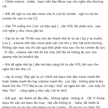
-- Chỉnh volume , treble , bass trên bàn Mixer sao cho nghe như thường
xài .
-- Kết nối ngõ ra của dàn mixer vào In của bo Limiter , ngõ ra cùa bo
Limiter thì vào In của CS.
-- Vặn TH xuống min ( tức vô hiệu quá ) , vặn VOL lên phân nửa , sao
cho nghe y như chưa gắn bo.
-- Vặn từ từ nút TH lên sao cho âm thanh nhỏ từ từ lại ( tùy ý ta muốn) .
Lưu ý , volume trên dàn mixer phải vặn cho lớn y như hát bình thường .
Không vặn max mà chỉ vặn qua khỏi phân nửa sao cho bo Limiter đủ sức
. Vì nếu , volume vặn nhỏ thì khi chia 100 lần sẽ không đủ sức cho
opamp trên bo khuếch đại .
-- Khi đã nghe nhỏ lại ( đèn led báo sáng) thì ta vặn VOL lên sao cho
nghe lớn lên như cũ .
-- vậy là xong ! Bây giờ ta cứ chỉnh nút bass trên dàn mixer mạnh lên
hoặc treble mạnh lên hay volume mạnh lên...Lúc nầy . không phải là âm
thanh lớn lên ???? Mà là các tín hiệu "nhỏ" sẽ nghe lớn lên , còn mấy tín
hiệu "lớn" ...cũng nghe y như vậy ( do bị nén)'
-- Kết quả , âm thanh sẽ đều đều , không nghẹt , không rè ...OK !!! Khoái
bass thì vặn nút bass lên max , hát vẫn không rè ...haha, tất nhiên là
không lớn ào ào như khi không xài bo Limiter . Ối mà tùy ta chỉnh TH....