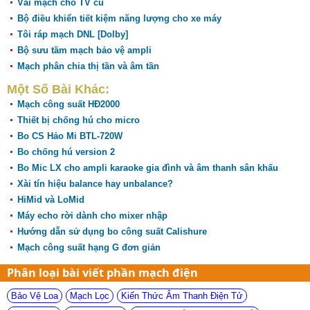
Vài mạch cho TV cũ
Bộ điều khiển tiết kiệm năng lượng cho xe máy
Tôi ráp mạch DNL [Dolby]
Bộ sưu tầm mạch bảo vệ ampli
Mạch phân chia thị tần và âm tần
Một Số Bài Khác:
Mạch công suất HĐ2000
Thiết bị chống hú cho micro
Bo CS Hảo Mi BTL-720W
Bo chống hú version 2
Bo Mic LX cho ampli karaoke gia đình và âm thanh sân khấu
Xài tín hiệu balance hay unbalance?
HiMid và LoMid
Máy echo rời dành cho mixer nhập
Hướng dẫn sử dụng bo công suất Calishure
Mạch công suất hạng G đơn giản
Phân loại bài viết phần mạch điện
Bảo Vệ Loa
Mạch Lọc
Kiến Thức Âm Thanh Điện Tử