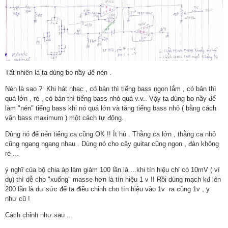
Tất nhiên là ta dùng bo nầy để nén .
Nén là sao ? Khi hát nhạc , có bản thì tiếng bass ngon lắm , có bản thì
quá lớn , rè , có bản thì tiếng bass nhỏ quá v.v.. Vậy ta dùng bo nầy để
làm "nén" tiếng bass khi nó quá lớn và tăng tiếng bass nhỏ ( bằng cách
vặn bass maximum ) một cách tự động.
Dùng nó để nén tiếng ca cũng OK !! Ít hú . Thằng ca lớn , thằng ca nhỏ
cũng ngang ngang nhau . Dùng nó cho cây guitar cũng ngon , đàn không
rè ...
ý nghĩ của bộ chia áp làm giảm 100 lần là ...khi tín hiệu chỉ có 10mV ( ví
dụ) thì dễ cho "xuống" masse hơn là tín hiệu 1 v !! Rồi dùng mạch kđ lên
200 lần là dư sức để ta điều chỉnh cho tín hiệu vào 1v ra cũng 1v , y
như cũ !
Cách chỉnh như sau ...