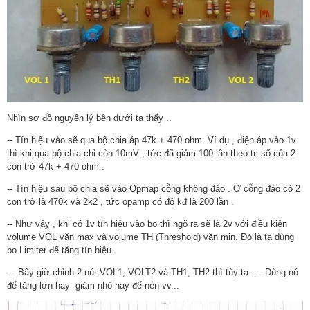
Nhìn sơ đồ nguyên lý bên dưới ta thấy ..
-- Tín hiệu vào sẽ qua bộ chia áp 47k + 470 ohm. Ví dụ , điện áp vào 1v
thì khi qua bộ chia chỉ còn 10mV , tức đã giảm 100 lần theo trị số của 2
con trở 47k + 470 ohm .
-- Tín hiệu sau bộ chia sẽ vào Opmap cỗng không đảo . Ở cỗng đảo có 2
con trở là 470k và 2k2 , tức opamp có độ kđ là 200 lần .
-- Như vậy , khi có 1v tín hiệu vào bo thì ngõ ra sẽ là 2v với điều kiện
volume VOL vặn max và volume TH (Threshold) vặn min. Đó là ta dùng
bo Limiter để tăng tín hiệu.
-- Bây giờ chỉnh 2 nút VOL1, VOLT2 và TH1, TH2 thì tùy ta .... Dùng nó
để tăng lớn hay giảm nhỏ hay để nén vv...