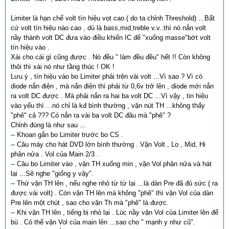
Limiter là hạn chế volt tín hiệu vọt cao ( do ta chỉnh Threshold) ...Bất
cứ volt tín hiệu nào cao , dù là bass,mid,treble v.v..thì nó nắn volt
nầy thành volt DC đưa vào điều khiển IC để "xuống masse"bớt volt
tín hiệu vào .
Xài cho cái gì cũng được . Nó đều " làm đều đều" hết !! Còn không
thôi thì xài nó như tầng thúc ! OK !
Lưu ý , tín hiệu vào bo Limiter phải trên vài volt ...Vì sao ? Vì có
diode nắn điện , mà nắn điện thì phải từ 0,6v trở lên , diode mới nắn
ra volt DC được . Mà phải nắn ra hai ba volt DC ...Vì vậy , tin hiệu
vào yếu thì ...nó chỉ là kđ bình thường , vặn nút TH ...không thấy
"phê" cả ??? Có nắn ra vài ba volt DC đâu mà "phê" ?
Chỉnh đúng là như sau ...
-- Khoan gắn bo Limiter trước bo CS .
-- Câu máy cho hát DVD lớn bình thường . Vặn Volt , Lo , Mid, Hi
phân nửa . Vol của Main 2/3 .
-- Câu bo Limiter vào , vặn TH xuống min , vặn Vol phân nửa và hát
lại ...Sẽ nghe "giống y vậy".
-- Thử vặn TH lên , nếu nghe nhỏ từ từ lại ...là dàn Pre đã đủ sức ( ra
được vài volt) . Còn vặn TH lên mà không "phê" thì vặn Vol của dàn
Pre lên một chút , sao cho vặn Th mà "phê" là được.
-- Khi vặn TH lên , tiếng bị nhỏ lại . Lúc nầy vặn Vol của Limiter lên để
bù . Có thể vặn Vol của main lên ...sao cho " mạnh y như cũ".