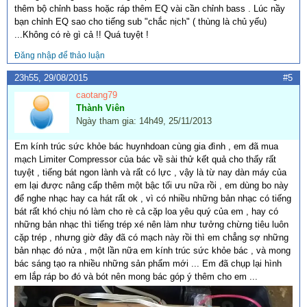
thêm bộ chỉnh bass hoặc ráp thêm EQ vài cần chỉnh bass . Lúc nầy
bạn chỉnh EQ sao cho tiếng sub "chắc nịch" ( thùng là chủ yếu)
...Không có rè gì cả !! Quá tuyệt !
Đăng nhập để thảo luận
23h55, 29/08/2015
#5
caotang79
Thành Viên
Ngày tham gia: 14h49, 25/11/2013
Em kính trúc sức khỏe bác huynhdoan cùng gia đình , em đã mua
mạch Limiter Compressor của bác về sài thử kết quả cho thấy rất
tuyệt , tiếng bát ngon lành và rất có lực , vậy là từ nay dàn máy của
em lại được nâng cấp thêm một bậc tối ưu nữa rồi , em dùng bo này
để nghe nhạc hay ca hát rất ok , vì có nhiều những bản nhạc có tiếng
bát rất khó chịu nó làm cho rè cả cặp loa yêu quý của em , hay có
những bản nhạc thì tiếng trép xé nên làm như tưởng chừng tiêu luôn
cặp trép , nhưng giờ đây đã có mạch này rồi thì em chẳng sợ những
bản nhạc đó nửa , một lần nữa em kính trúc sức khỏe bác , và mong
bác sáng tạo ra nhiều những sản phẩm mới ... Em đã chụp lại hình
em lắp ráp bo đó và bót nên mong bác góp ý thêm cho em ...