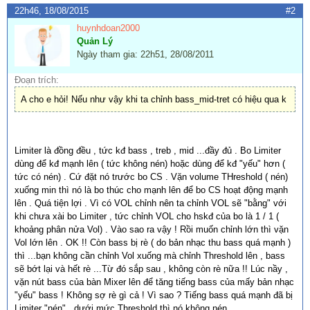
22h46, 18/08/2015
#2
huynhdoan2000
Quản Lý
Ngày tham gia: 22h51, 28/08/2011
Đoạn trích:
A cho e hỏi! Nếu như vậy khi ta chỉnh bass_mid-tret có hiệu qua k
Limiter là đồng đều , tức kđ bass , treb , mid ...đầy đủ . Bo Limiter
dùng để kđ mạnh lên ( tức không nén) hoặc dùng để kđ "yếu" hơn (
tức có nén) . Cứ đặt nó trước bo CS . Vặn volume THreshold ( nén)
xuống min thì nó là bo thúc cho mạnh lên để bo CS hoạt động mạnh
lên . Quá tiện lợi . Vì có VOL chỉnh nên ta chỉnh VOL sẽ "bằng" với
khi chưa xài bo Limiter , tức chỉnh VOL cho hskđ của bo là 1 / 1 (
khoảng phân nửa Vol) . Vào sao ra vậy ! Rồi muốn chỉnh lớn thì vặn
Vol lớn lên . OK !! Còn bass bị rè ( do bản nhạc thu bass quá mạnh )
thì ...bạn không cần chỉnh Vol xuống mà chỉnh Threshold lên , bass
sẽ bớt lại và hết rè ...Từ đó sắp sau , không còn rè nữa !! Lúc nầy ,
vặn nút bass của bàn Mixer lên để tăng tiếng bass của mấy bản nhạc
"yếu" bass ! Không sợ rè gì cả ! Vì sao ? Tiếng bass quá mạnh đã bị
Limiter "nén" , dưới mức Threshold thì nó không nén .