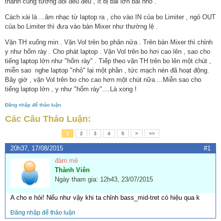
thanh cũng tương đối đều đều , ít bị bài lớn bài nhỏ .
Cách xài là ...âm nhạc từ laptop ra , cho vào IN của bo Limiter , ngỏ OUT
của bo Limiter thì đưa vào bàn Mixer như thường lệ .
Vặn TH xuống min . Vặn Vol trên bo phân nửa . Trên bàn Mixer thì chỉnh
y như hổm rày . Cho phát laptop . Vặn Vol trên bo hơi cao lên , sao cho
tiếng laptop lớn như "hổm rày" . Tiếp theo vặn TH trên bo lên một chút ,
miễn sao nghe laptop "nhỏ" lại một phần , tức mạch nén đã hoạt động.
Bây giờ , vặn Vol trên bo cho cao hơn một chút nữa ...Miễn sao cho
tiếng laptop lớn , y như "hổm rày"....Là xong !
Đăng nhập để thảo luận
Các Câu Thảo Luận:
1
2
3
4
5
>
>>
20h37, 17/08/2015
#1
đàm mê
Thành Viên
Ngày tham gia: 12h43, 23/07/2015
A cho e hỏi! Nếu như vậy khi ta chỉnh bass_mid-tret có hiệu qua k
Đăng nhập để thảo luận