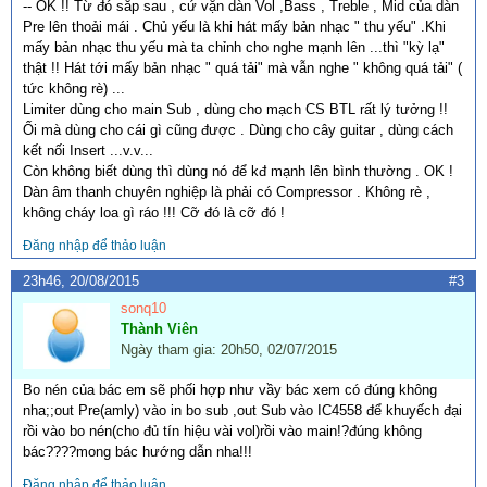
-- OK !! Từ đó sắp sau , cứ vặn dàn Vol ,Bass , Treble , Mid của dàn
Pre lên thoải mái . Chủ yếu là khi hát mấy bản nhạc " thu yếu" .Khi
mấy bản nhạc thu yếu mà ta chỉnh cho nghe mạnh lên ...thì "kỳ lạ"
thật !! Hát tới mấy bản nhạc " quá tải" mà vẫn nghe " không quá tải" (
tức không rè) ...
Limiter dùng cho main Sub , dùng cho mạch CS BTL rất lý tưởng !!
Ối mà dùng cho cái gì cũng được . Dùng cho cây guitar , dùng cách
kết nối Insert ...v.v...
Còn không biết dùng thì dùng nó để kđ mạnh lên bình thường . OK !
Dàn âm thanh chuyên nghiệp là phải có Compressor . Không rè ,
không cháy loa gì ráo !!! Cỡ đó là cỡ đó !
Đăng nhập để thảo luận
23h46, 20/08/2015
#3
sonq10
Thành Viên
Ngày tham gia: 20h50, 02/07/2015
Bo nén của bác em sẽ phối hợp như vầy bác xem có đúng không
nha;;out Pre(amly) vào in bo sub ,out Sub vào IC4558 để khuyếch đại
rồi vào bo nén(cho đủ tín hiệu vài vol)rồi vào main!?đúng không
bác????mong bác hướng dẫn nha!!!
Đăng nhập để thảo luận