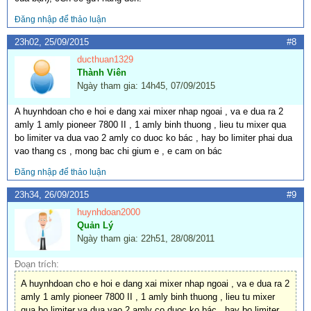
Đăng nhập để thảo luận
23h02, 25/09/2015
#8
ducthuan1329
Thành Viên
Ngày tham gia: 14h45, 07/09/2015
A huynhdoan cho e hoi e dang xai mixer nhap ngoai , va e dua ra 2
amly 1 amly pioneer 7800 II , 1 amly binh thuong , lieu tu mixer qua
bo limiter va dua vao 2 amly co duoc ko bác , hay bo limiter phai dua
vao thang cs , mong bac chi gium e , e cam on bác
Đăng nhập để thảo luận
23h34, 26/09/2015
#9
huynhdoan2000
Quản Lý
Ngày tham gia: 22h51, 28/08/2011
Đoạn trích:
A huynhdoan cho e hoi e dang xai mixer nhap ngoai , va e dua ra 2
amly 1 amly pioneer 7800 II , 1 amly binh thuong , lieu tu mixer
qua bo limiter va dua vao 2 amly co duoc ko bác , hay bo limiter