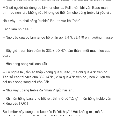
Một số người sử dụng bo Limiter cho loa Full , nên khi vặn Bass mạnh
thì ...bo nén lại , không rè . Nhưng có thể làm cho tiếng treble bị yếu đi .
Như vậy , ta phải nâng "treble" lên , trước khi "nén" .
Cách làm như sau :
-- Ngõ vào của bo Limiter có bộ phân áp là 47k và 470 ohm xuống masse
.
-- Bây giờ , bạn hàn thêm tụ 332 + trở 47k làm thành một mạch lọc cao
qua .
-- Hàn song song với con 47k .
-- Có nghĩa là , tần số thấp không qua tụ 332 , mà chỉ qua 47k trên bo .
Tần số cao thì vừa qua 332 +47k , vừa qua 47k trên bo , nên 2 điện trở
coi như song song chỉ còn 23k .
-- Như vậy , tiếng treble đã "mạnh" gấp hai lần .
-- Khi nén tiếng bass cho hết rè , thì nhờ bộ "tăng" , nên tiếng treble vẫn
không yếu ! OK !
Bo Limiter nầy dùng cho kẹo kéo là "rất hay" ! Hát không rè , mà âm