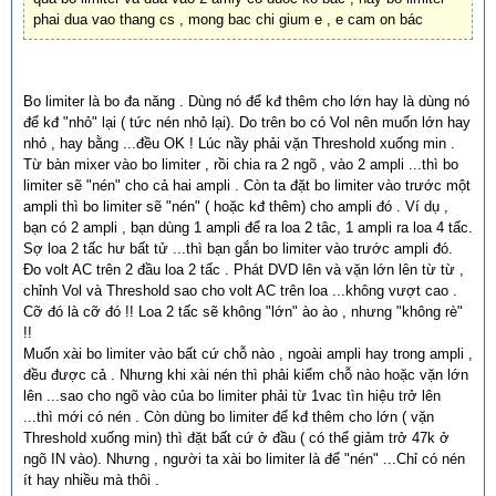
phai dua vao thang cs , mong bac chi gium e , e cam on bác
Bo limiter là bo đa năng . Dùng nó để kđ thêm cho lớn hay là dùng nó
để kđ "nhỏ" lại ( tức nén nhỏ lại). Do trên bo có Vol nên muốn lớn hay
nhỏ , hay bằng ...đều OK ! Lúc nầy phải vặn Threshold xuống min .
Từ bàn mixer vào bo limiter , rồi chia ra 2 ngõ , vào 2 ampli ...thì bo
limiter sẽ "nén" cho cả hai ampli . Còn ta đặt bo limiter vào trước một
ampli thì bo limiter sẽ "nén" ( hoặc kđ thêm) cho ampli đó . Ví dụ ,
bạn có 2 ampli , bạn dùng 1 ampli để ra loa 2 tâc, 1 ampli ra loa 4 tấc.
Sợ loa 2 tấc hư bất tử ...thì bạn gắn bo limiter vào trước ampli đó.
Đo volt AC trên 2 đầu loa 2 tấc . Phát DVD lên và vặn lớn lên từ từ ,
chỉnh Vol và Threshold sao cho volt AC trên loa ...không vượt cao .
Cỡ đó là cỡ đó !! Loa 2 tấc sẽ không "lớn" ào ào , nhưng "không rè"
!!
Muốn xài bo limiter vào bất cứ chỗ nào , ngoài ampli hay trong ampli ,
đều được cả . Nhưng khi xài nén thì phải kiểm chỗ nào hoặc vặn lớn
lên ...sao cho ngõ vào của bo limiter phải từ 1vac tìn hiệu trở lên
...thì mới có nén . Còn dùng bo limiter để kđ thêm cho lớn ( vặn
Threshold xuống min) thì đặt bất cứ ở đầu ( có thể giảm trở 47k ở
ngõ IN vào). Nhưng , người ta xài bo limiter là để "nén" ...Chỉ có nén
ít hay nhiều mà thôi .