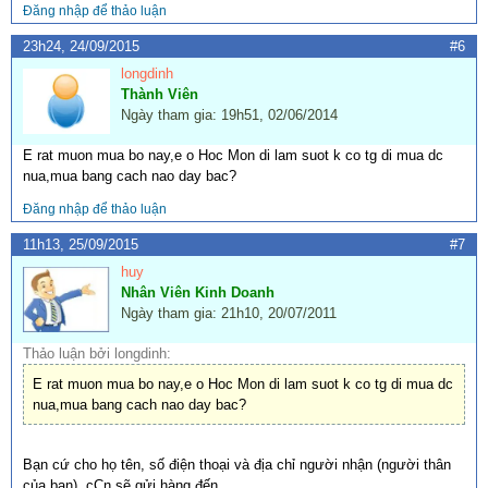
Đăng nhập để thảo luận
23h24, 24/09/2015
#6
longdinh
Thành Viên
Ngày tham gia: 19h51, 02/06/2014
E rat muon mua bo nay,e o Hoc Mon di lam suot k co tg di mua dc
nua,mua bang cach nao day bac?
Đăng nhập để thảo luận
11h13, 25/09/2015
#7
huy
Nhân Viên Kinh Doanh
Ngày tham gia: 21h10, 20/07/2011
Thảo luận bởi longdinh:
E rat muon mua bo nay,e o Hoc Mon di lam suot k co tg di mua dc
nua,mua bang cach nao day bac?
Bạn cứ cho họ tên, số điện thoại và địa chỉ người nhận (người thân
của bạn), cCn sẽ gửi hàng đến.