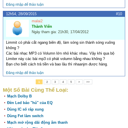
Đăng nhập để thảo luận
12h54, 28/09/2015
#10
malai2
Thành Viên
Ngày tham gia: 21h30, 17/04/2012
Limmit có phải cắt ngang biên độ, làm sóng sin thành sóng vuông
không ?
Các bài nhạc MP3 có Volumn lớn nhỏ khác nhau. Vậy khi qua bộ
Limiter này các bài mp3 có phát volumn bằng nhau không ?
Bạn cho biết cách trả tiền và bao lâu thì nhaanjm được hàng.
Đăng nhập để thảo luận
1
2
3
4
5
>
>>
Một Số Bài Cùng Thể Loại:
Mạch Dolby B
Đèn Led báo "hú" của EQ
Dùng IC số ráp xung
Dùng Fet làm switch
Mạch mở rộng dãi động âm thanh