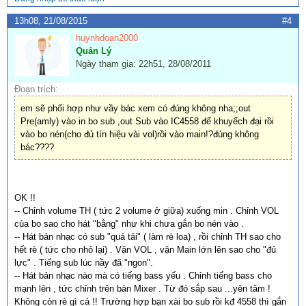
13h08, 21/08/2015
#4
huynhdoan2000
Quản Lý
Ngày tham gia: 22h51, 28/08/2011
Đoạn trích:
em sẽ phối hợp như vầy bác xem có đúng không nha;;out
Pre(amly) vào in bo sub ,out Sub vào IC4558 để khuyếch đại rồi
vào bo nén(cho đủ tín hiệu vài vol)rồi vào main!?đúng không
bác????
OK !!
-- Chỉnh volume TH ( tức 2 volume ở giữa) xuống min . Chỉnh VOL
của bo sao cho hát "bằng" như khi chưa gắn bo nén vào .
-- Hát bản nhạc có sub "quá tải" ( làm rè loa) , rồi chỉnh TH sao cho
hết rè ( tức cho nhỏ lại) . Vặn VOL , vặn Main lớn lên sao cho "đủ
lực" . Tiếng sub lúc nầy đã "ngon".
-- Hát bản nhạc nào mà có tiếng bass yếu . Chỉnh tiếng bass cho
mạnh lên , tức chỉnh trên bàn Mixer . Từ đó sắp sau ...yên tâm !
Không còn rè gì cả !! Trường hợp bạn xài bo sub rồi kđ 4558 thì gắn