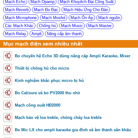
Mạch Echo
Mạch Opamp
Mạch Khuyếch Đại Công Suất
Mạch Reverb
Mạch Đo Đạc
Mạch Hiệu Ứng Cho Đàn
Mạch Microphone
Mạch Mosfet
Mạch Ổn Áp
Mạch nguồn
Các Mạch Khác
Chống hú
Mạch Music
Mạch Master
Mạch Relay
Ampli
Nâng cấp âm thanh
Mục mạch điện xem nhiều nhất
Bo chuyển hệ Echo 3D dùng nâng cấp Ampli Karaoke, Mixer
Thiết bị chống hú cho micro
Kinh nghiệm khắc phục micro bị hú
Bo Calisure và bo PV2000 thu nhỏ
Mạch công suất HĐ2000
Mạch bảo vệ loa treble, chống cháy loa treble
Bo Mic LX cho ampli karaoke gia đình và âm thanh sân khấu