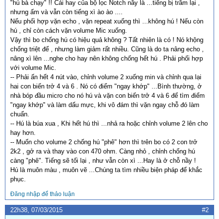
"hú bà chạy" !! Cái hay của bộ lọc Notch nầy là ...tiếng bị trầm lại ,
nhưng ấm và vẫn còn tiếng xì ào ào ....
Nếu phối hợp vặn echo , vặn repeat xuống thì ...không hú ! Nếu còn
hú , chỉ còn cách vặn volume Mic xuống.
Vậy thì bo chống hú có hiệu quả không ? Tất nhiên là có ! Nó khộng
chống triệt để , nhưng làm giảm rất nhiều. Cũng là do ta nâng echo ,
nâng xì lên ...nghe cho hay nên không chống hết hú . Phải phối hợp
với volume Mic.
-- Phải ấn hết 4 nút vào, chỉnh volume 2 xuống min và chỉnh qua lại
hai con biến trở 4 và 6 . Nó có điểm "ngay khớp" ...Bình thường, ở
nhà bóp đầu micro cho nó hú và vặn con biến trở 4 và 6 để tìm điểm
"ngay khớp" và làm dấu mực, khi vô đám thì vặn ngay chỗ đó làm
chuẩn.
-- Hú là búa xua , Khi hết hú thì ...nhả ra hoặc chỉnh volume 2 lên cho
hay hơn.
-- Muốn cho volume 2 chống hú "phê" hơn thì trên bo có 2 con trở
2k2 , gở ra và thay vào con 470 ohm. Càng nhỏ , chỉnh chống hú
càng "phê". Tiếng sẽ tối lại , như vẫn còn xì ...Hay là ở chỗ nầy !
Hú là muôn màu , muôn vẽ ...Chúng ta tìm nhiều biện pháp để khắc
phục.
Đăng nhập để thảo luận
22h38, 07/03/2015
#2