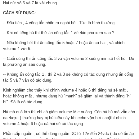
Hai nút số 6 và 7 là xài chung
CÁCH SỬ DỤNG:
-- Đầu tiên , 4 công tắc nhấn ra ngoài hết. Tức là bình thường.
-- Khi có tiếng hú thì thử ấn cống tắc 1 để đảo pha xem sao ?
-- Nếu không hết thì ấn công tắc 5 hoặc 7 hoặc ấn cả hai , và chỉnh
volume 4 với 6.
-- Cuối cùng thì ấn công tắc 3 và vặn volume 2 xuống min sẽ hết hú. Đó
là phương án sau cùng.
-- Không ấn công tắc 1 , thì 2 và 3 sẽ không có tác dụng nhưng ấn cống
tắc 5 và 7 vẫn có tác dụng.
Kinh nghiệm cho thấy khi chỉnh volume 4 hoặc 6 thì tiếng hú sẽ mất ,
hoặc không mất , nhưng đang hú "mạnh" sẽ giảm lại và thành tiếng "hí
hí". Đó là có tác dụng.
Hú mà quá lớn thì chỉ có giảm volume Mic xuống. Còn hú hú mà vẫn còn
ca được ( thường hay bị hú kiểu nầy khi echo vặn hơi cao)thì chỉnh
volume 4 hoặc 6 hoặc cả hai sẽ có tác dụng.
Phần cấp nguồn , có thể dùng nguồn DC từ 12v đến 24vdc ( do có ổn áp