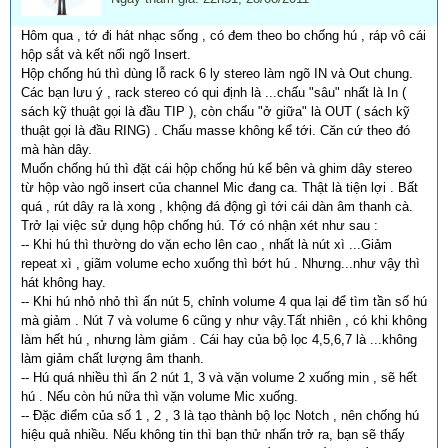
Hôm qua , tớ đi hát nhạc sống , có đem theo bo chống hú , ráp vô cái
hộp sắt và kết nối ngõ Insert.
Hộp chống hú thì dùng lỗ rack 6 ly stereo làm ngõ IN và Out chung.
Các bạn lưu ý , rack stereo có qui định là ...chấu "sâu" nhất là In (
sách kỹ thuật gọi là đầu TIP ), còn chấu "ở giữa" là OUT ( sách kỹ
thuật gọi là đầu RING) . Chấu masse không kể tới. Căn cứ theo đó
mà hàn dây.
Muốn chống hú thì đặt cái hộp chống hú kế bên và ghim dây stereo
từ hộp vào ngõ insert của channel Mic đang ca. Thật là tiện lợi . Bất
quá , rút dây ra là xong , khộng đá động gì tới cái dàn âm thanh cà.
Trở lại việc sử dụng hộp chống hú. Tớ có nhận xét như sau :
-- Khi hú thì thường do vặn echo lên cao , nhất là nút xì ...Giảm
repeat xì , giãm volume echo xuống thì bớt hú . Nhưng...như vậy thì
hát không hay.
-- Khi hú nhỏ nhỏ thì ấn nút 5, chỉnh volume 4 qua lại để tìm tần số hú
mà giảm . Nút 7 và volume 6 cũng y như vậy.Tất nhiên , có khi không
làm hết hú , nhưng làm giảm . Cái hay của bộ lọc 4,5,6,7 là ...không
làm giảm chất lượng âm thanh.
-- Hú quá nhiều thì ấn 2 nút 1, 3 và vặn volume 2 xuống min , sẽ hết
hú . Nếu còn hú nữa thì vặn volume Mic xuống.
-- Đặc điểm của số 1 , 2 , 3 là tạo thành bộ lọc Notch , nên chống hú
hiệu quả nhiều. Nếu không tin thì bạn thử nhấn trở ra, bạn sẽ thấy