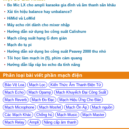
Bo Mic LX cho ampli karaoke gia đình và âm thanh sân khấu
Xài tín hiệu balance hay unbalance?
HiMid và LoMid
Máy echo rời dành cho mixer nhập
Hướng dẫn sử dụng bo công suất Calishure
Mạch công suất hạng G đơn giản
Mạch đo tụ pi
Hướng dẫn sử dụng bo công suất Peavey 2000 thu nhỏ
Tôi học làm mạch in (5), phim cảm quang
Hướng dẫn lắp ráp bo echo đa tính năng
Phân loại bài viết phần mạch điện
Bảo Vệ Loa
Mạch Lọc
Kiến Thức Âm Thanh Điện Tử
Mạch Echo
Mạch Opamp
Mạch Khuyếch Đại Công Suất
Mạch Reverb
Mạch Đo Đạc
Mạch Hiệu Ứng Cho Đàn
Mạch Microphone
Mạch Mosfet
Mạch Ổn Áp
Mạch nguồn
Các Mạch Khác
Chống hú
Mạch Music
Mạch Master
Mạch Relay
Ampli
Nâng cấp âm thanh