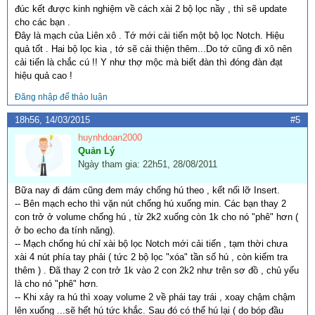
đúc kết được kinh nghiệm về cách xài 2 bộ lọc nầy , thì sẽ update
cho các bạn .
Đây là mạch của Liên xô . Tớ mới cải tiến một bộ lọc Notch. Hiệu
quả tốt . Hai bộ lọc kia , tớ sẽ cải thiện thêm...Do tớ cũng đi xô nên
cải tiến là chắc cú !! Y như thợ mộc mà biết đàn thì đóng đàn đạt
hiệu quả cao !
Đăng nhập để thảo luận
18h56, 14/03/2015
#5
huynhdoan2000
Quản Lý
Ngày tham gia: 22h51, 28/08/2011
Bữa nay đi đám cũng đem máy chống hú theo , kết nối lỡ Insert.
-- Bên mạch echo thì vặn nút chống hú xuống min. Các bạn thay 2
con trở ở volume chống hú , từ 2k2 xuống còn 1k cho nó "phê" hơn (
ở bo echo đa tính năng).
-- Mạch chống hú chỉ xài bộ lọc Notch mới cải tiến , tạm thời chưa
xài 4 nút phía tay phải ( tức 2 bộ lọc "xóa" tần số hú , còn kiểm tra
thêm ) . Đã thay 2 con trở 1k vào 2 con 2k2 như trên sơ đồ , chủ yếu
là cho nó "phê" hơn.
-- Khi xảy ra hú thì xoay volume 2 về phái tay trái , xoay chậm chậm
lên xuống ...sẽ hết hú tức khắc. Sau đó có thể hú lại ( do bóp đầu