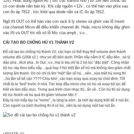
12v). Hoặc dùng nguồn Ac ( tức cục transfo nhỏ ) từ 15v đến 20vac do
có con diode nắn bán kỳ. Khi cấp nguồn +12v , có thể hàn vào phía sau
con ổn áp 7812 , tức khỏi qua diode nắn và IC ổn áp 7812.
Ngõ IN OUT có thể hàn vào con rack 6 ly stereo và ghim vào lỗ Insert
của channel Micro để điều khiển channel đó. Hoặc micro không dây ghim
vào IN và OUT thì nối vô lỗ Mic của ampli , v.v...
CẢI TẠO BO CHỐNG HÚ V1 THÀNH V2
Để cải tạo bo chống hú thành V2, các bạn có thể thay thế volume đơn thành
volume đôi (100k x2 ) như sơ đồ bên dưới.
Phần nầy nằm ở IC đầu tiên , xử lý
đảo pha , lệch pha , In Out , v.v...Hai Ic kia chỉ là 2 bộ lọc "đặc biệt". Công nhận
bộ lọc ráp theo kiểu nầy ...quá hay !! Nó triệt tần số hú mà không làm giảm chất
lượng âm thanh. Do nó chỉ rà tìm "một" tần số hú ...nên...vừa triệt hú xong thì
...hú tần số kế cận ???? Chịu khó , các bạn xoay qua xoay lại chút đỉnh. Tốt
nhất là ta "test" trước ở nhà. Tức bóp đầu micro cho nó hú và xoay bộ lọc để
triệt và làm dấu mực. Trong quá trình chơi nhạc thì...ấn vô . Còn hú thì sử dụng
bộ lọc Notch và hú quá thì giảm Volume Mic !!
Đây là nói mấy tay ca "remix" , la làng la xóm , ta mới áp dụng triệt để 4 nút ấn .
Còn người ca bình thường thì ít có hú , nên ta sử dụng một hai nút ấn.