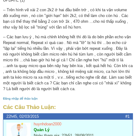
UPDATE (1)
-- Trên hình vẽ xài 2 con 2k2 ở hai đầu biến trở , có khi ta vặn volume
đôi xuống min , nó còn "giới hạn" bởi 2k2, có thể làm cho còn hú . Các
bạn có thể thay thế bằng 2 con trở 1k , 470 ohm ...cho nó thấp xuống ,
như vậy bộ lọc sẽ "trúng" với tần số hú hơn.
-- Các bạn lưu ý , hú mà chỉnh không hết thì đó là do bên phần echo vặn
Repeat normal, Repeat xì quá cao . Nó mà "lỡ" bị hú thì ...bo echo cứ
"lặp lại" tiếng hú nhiều lần. Vì vậy , phải vặn bớt repeat xuống . Đây là
nói người không biết cầm micro nên hú hé tùm lum , còn người biết cầm
micro thì ...chả bao giờ hú hé gì cả ! Chỉ cần nghe hơi "hú" một tí là
...anh ta quay micro qua bên nây hay bên kia , kết quả hết hú. Còn khi ca
, anh ta không bóp đầu micro , không kê miệng sát micro, ca hơi lớn thì
anh ta kéo micro ra xa một tí , v.v...tiếng echo nghe rất đạt. Làm sao biết
một người là biết cách ca ? Các bạn chỉ cần nghe coi có "nhài xì" không
? Là biết người đó là người biết cách ca.
Đăng nhập để thảo luận
Các Câu Thảo Luận:
22h45, 02/03/2015
#1
huynhdoan2000
Quản Lý
Ngày tham gia: 22h51, 28/08/2011