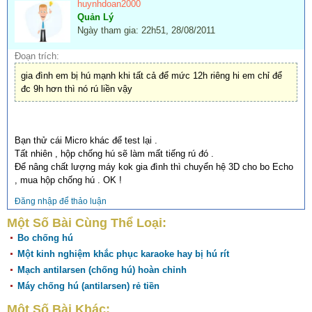
huynhdoan2000
Quản Lý
Ngày tham gia: 22h51, 28/08/2011
Đoạn trích:
gia đình em bị hú mạnh khi tất cả để mức 12h riêng hi em chỉ để
đc 9h hơn thì nó rú liền vậy
Bạn thử cái Micro khác để test lại .
Tất nhiên , hộp chống hú sẽ làm mất tiếng rú đó .
Để nâng chất lượng máy kok gia đình thì chuyển hệ 3D cho bo Echo
, mua hộp chống hú . OK !
Đăng nhập để thảo luận
Một Số Bài Cùng Thể Loại:
Bo chống hú
Một kinh nghiệm khắc phục karaoke hay bị hú rít
Mạch antilarsen (chống hú) hoàn chỉnh
Máy chống hú (antilarsen) rẻ tiền
Một Số Bài Khác: