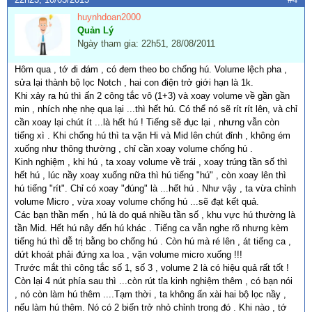
huynhdoan2000
Quản Lý
Ngày tham gia: 22h51, 28/08/2011
Hôm qua , tớ đi đám , có đem theo bo chống hú. Volume lệch pha ,
sửa lại thành bộ lọc Notch , hai con điện trở giới hạn là 1k.
Khi xảy ra hú thì ấn 2 công tắc vô (1+3) và xoay volume về gần gần
min , nhích nhẹ nhẹ qua lại ...thì hết hú. Có thể nó sẽ rít rít lên, và chỉ
cần xoay lại chút ít ...là hết hú ! Tiếng sẽ đục lại , nhưng vẫn còn
tiếng xì . Khi chống hú thì ta vặn Hi và Mid lên chút đỉnh , không ém
xuống như thông thường , chỉ cần xoay volume chống hú .
Kinh nghiệm , khi hú , ta xoay volume về trái , xoay trúng tần số thì
hết hú , lúc nầy xoay xuống nữa thì hú tiếng "hú" , còn xoay lên thì
hú tiếng "rít". Chỉ có xoay "đúng" là ...hết hú . Như vậy , ta vừa chỉnh
volume Micro , vừa xoay volume chống hú ...sẽ đạt kết quả.
Các bạn thần mến , hú là do quá nhiều tần số , khu vực hú thường là
tần Mid. Hết hú nây đến hú khác . Tiếng ca vẫn nghe rõ nhưng kèm
tiếng hú thì dễ trị bằng bo chống hú . Còn hú mà ré lên , át tiếng ca ,
dứt khoát phải đứng xa loa , vặn volume micro xuống !!!
Trước mắt thì công tắc số 1, số 3 , volume 2 là có hiệu quả rất tốt !
Còn lại 4 nút phía sau thì ...còn rút tỉa kinh nghiệm thêm , có bạn nói
, nó còn làm hú thêm ....Tạm thời , ta không ấn xài hai bộ lọc nầy ,
nếu làm hú thêm. Nó có 2 biến trở nhỏ chỉnh trong đó . Khi nào , tớ