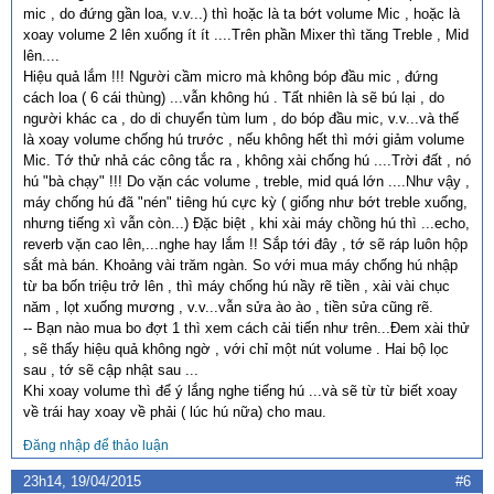
mic , do đứng gần loa, v.v...) thì hoặc là ta bớt volume Mic , hoặc là
xoay volume 2 lên xuống ít ít ....Trên phần Mixer thì tăng Treble , Mid
lên....
Hiệu quả lắm !!! Người cầm micro mà không bóp đầu mic , đứng
cách loa ( 6 cái thùng) ...vẫn không hú . Tất nhiên là sẽ bú lại , do
người khác ca , do di chuyển tùm lum , do bóp đầu mic, v.v...và thế
là xoay volume chống hú trước , nếu không hết thì mới giảm volume
Mic. Tớ thử nhả các công tắc ra , không xài chống hú ....Trời đất , nó
hú "bà chạy" !!! Do vặn các volume , treble, mid quá lớn ....Như vậy ,
máy chống hú đã "nén" tiêng hú cực kỳ ( giống như bớt treble xuống,
nhưng tiếng xì vẫn còn...) Đặc biệt , khi xài máy chồng hú thì ...echo,
reverb vặn cao lên,...nghe hay lắm !! Sắp tới đây , tớ sẽ ráp luôn hộp
sắt mà bán. Khoảng vài trăm ngàn. So với mua máy chống hú nhập
từ ba bốn triệu trở lên , thì máy chống hú nầy rẽ tiền , xài vài chục
năm , lọt xuống mương , v.v...vẫn sửa ào ào , tiền sửa cũng rẽ.
-- Bạn nào mua bo đợt 1 thì xem cách cải tiến như trên...Đem xài thử
, sẽ thấy hiệu quả không ngờ , với chỉ một nút volume . Hai bộ lọc
sau , tớ sẽ cập nhật sau ...
Khi xoay volume thì để ý lắng nghe tiếng hú ...và sẽ từ từ biết xoay
về trái hay xoay về phải ( lúc hú nữa) cho mau.
Đăng nhập để thảo luận
23h14, 19/04/2015
#6