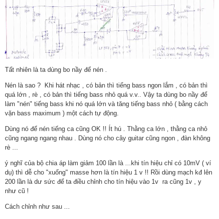
Tất nhiên là ta dùng bo nầy để nén .
Nén là sao ? Khi hát nhạc , có bản thì tiếng bass ngon lắm , có bản thì
quá lớn , rè , có bản thì tiếng bass nhỏ quá v.v.. Vậy ta dùng bo nầy để
làm "nén" tiếng bass khi nó quá lớn và tăng tiếng bass nhỏ ( bằng cách
vặn bass maximum ) một cách tự động.
Dùng nó để nén tiếng ca cũng OK !! Ít hú . Thằng ca lớn , thằng ca nhỏ
cũng ngang ngang nhau . Dùng nó cho cây guitar cũng ngon , đàn không
rè ...
ý nghĩ của bộ chia áp làm giảm 100 lần là ...khi tín hiệu chỉ có 10mV ( ví
dụ) thì dễ cho "xuống" masse hơn là tín hiệu 1 v !! Rồi dùng mạch kđ lên
200 lần là dư sức để ta điều chỉnh cho tín hiệu vào 1v ra cũng 1v , y
như cũ !
Cách chỉnh như sau ...