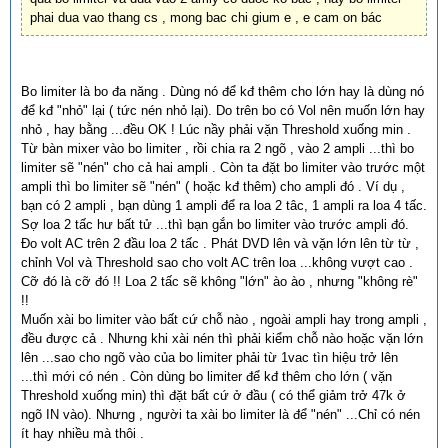
phai dua vao thang cs , mong bac chi gium e , e cam on bác
Bo limiter là bo đa năng . Dùng nó để kđ thêm cho lớn hay là dùng nó
để kđ "nhỏ" lại ( tức nén nhỏ lại). Do trên bo có Vol nên muốn lớn hay
nhỏ , hay bằng ...đều OK ! Lúc nầy phải vặn Threshold xuống min .
Từ bàn mixer vào bo limiter , rồi chia ra 2 ngõ , vào 2 ampli ...thì bo
limiter sẽ "nén" cho cả hai ampli . Còn ta đặt bo limiter vào trước một
ampli thì bo limiter sẽ "nén" ( hoặc kđ thêm) cho ampli đó . Ví dụ ,
bạn có 2 ampli , bạn dùng 1 ampli để ra loa 2 tâc, 1 ampli ra loa 4 tấc.
Sợ loa 2 tấc hư bất tử ...thì bạn gắn bo limiter vào trước ampli đó.
Đo volt AC trên 2 đầu loa 2 tấc . Phát DVD lên và vặn lớn lên từ từ ,
chỉnh Vol và Threshold sao cho volt AC trên loa ...không vượt cao .
Cỡ đó là cỡ đó !! Loa 2 tấc sẽ không "lớn" ào ào , nhưng "không rè"
!!
Muốn xài bo limiter vào bất cứ chỗ nào , ngoài ampli hay trong ampli ,
đều được cả . Nhưng khi xài nén thì phải kiểm chỗ nào hoặc vặn lớn
lên ...sao cho ngõ vào của bo limiter phải từ 1vac tìn hiệu trở lên
...thì mới có nén . Còn dùng bo limiter để kđ thêm cho lớn ( vặn
Threshold xuống min) thì đặt bất cứ ở đầu ( có thể giảm trở 47k ở
ngõ IN vào). Nhưng , người ta xài bo limiter là để "nén" ...Chỉ có nén
ít hay nhiều mà thôi .