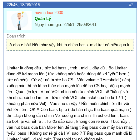
22h46, 18/08/2015
#2
huynhdoan2000
Quản Lý
Ngày tham gia: 22h51, 28/08/2011
Đoạn trích:
A cho e hỏi! Nếu như vậy khi ta chỉnh bass_mid-tret có hiệu qua k
Limiter là đồng đều , tức kđ bass , treb , mid ...đầy đủ . Bo Limiter
dùng để kđ mạnh lên ( tức không nén) hoặc dùng để kđ "yếu" hơn (
tức có nén) . Cứ đặt nó trước bo CS . Vặn volume THreshold ( nén)
xuống min thì nó là bo thúc cho mạnh lên để bo CS hoạt động mạnh
lên . Quá tiện lợi . Vì có VOL chỉnh nên ta chỉnh VOL sẽ "bằng" với
khi chưa xài bo Limiter , tức chỉnh VOL cho hskđ của bo là 1 / 1 (
khoảng phân nửa Vol) . Vào sao ra vậy ! Rồi muốn chỉnh lớn thì vặn
Vol lớn lên . OK !! Còn bass bị rè ( do bản nhạc thu bass quá mạnh )
thì ...bạn không cần chỉnh Vol xuống mà chỉnh Threshold lên , bass
sẽ bớt lại và hết rè ...Từ đó sắp sau , không còn rè nữa !! Lúc nầy ,
vặn nút bass của bàn Mixer lên để tăng tiếng bass của mấy bản nhạc
"yếu" bass ! Không sợ rè gì cả ! Vì sao ? Tiếng bass quá mạnh đã bị
Limiter "nén" , dưới mức Threshold thì nó không nén .