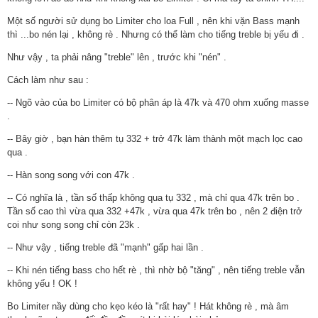
Một số người sử dụng bo Limiter cho loa Full , nên khi vặn Bass mạnh
thì ...bo nén lại , không rè . Nhưng có thể làm cho tiếng treble bị yếu đi .
Như vậy , ta phải nâng "treble" lên , trước khi "nén" .
Cách làm như sau :
-- Ngõ vào của bo Limiter có bộ phân áp là 47k và 470 ohm xuống masse
.
-- Bây giờ , bạn hàn thêm tụ 332 + trở 47k làm thành một mạch lọc cao
qua .
-- Hàn song song với con 47k .
-- Có nghĩa là , tần số thấp không qua tụ 332 , mà chỉ qua 47k trên bo .
Tần số cao thì vừa qua 332 +47k , vừa qua 47k trên bo , nên 2 điện trở
coi như song song chỉ còn 23k .
-- Như vậy , tiếng treble đã "mạnh" gấp hai lần .
-- Khi nén tiếng bass cho hết rè , thì nhờ bộ "tăng" , nên tiếng treble vẫn
không yếu ! OK !
Bo Limiter nầy dùng cho kẹo kéo là "rất hay" ! Hát không rè , mà âm