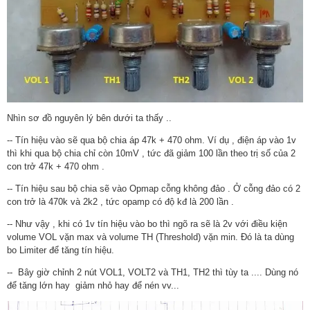
Nhìn sơ đồ nguyên lý bên dưới ta thấy ..
-- Tín hiệu vào sẽ qua bộ chia áp 47k + 470 ohm. Ví dụ , điện áp vào 1v
thì khi qua bộ chia chỉ còn 10mV , tức đã giảm 100 lần theo trị số của 2
con trở 47k + 470 ohm .
-- Tín hiệu sau bộ chia sẽ vào Opmap cỗng không đảo . Ở cỗng đảo có 2
con trở là 470k và 2k2 , tức opamp có độ kđ là 200 lần .
-- Như vậy , khi có 1v tín hiệu vào bo thì ngõ ra sẽ là 2v với điều kiện
volume VOL vặn max và volume TH (Threshold) vặn min. Đó là ta dùng
bo Limiter để tăng tín hiệu.
-- Bây giờ chỉnh 2 nút VOL1, VOLT2 và TH1, TH2 thì tùy ta .... Dùng nó
để tăng lớn hay giảm nhỏ hay để nén vv...