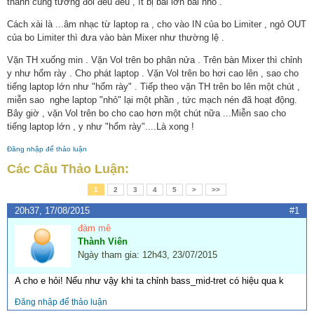
thanh cũng tương đối đều đều , ít bị bài lớn bài nhỏ .
Cách xài là ...âm nhạc từ laptop ra , cho vào IN của bo Limiter , ngỏ OUT
của bo Limiter thì đưa vào bàn Mixer như thường lệ .
Vặn TH xuống min . Vặn Vol trên bo phân nửa . Trên bàn Mixer thì chỉnh
y như hổm rày . Cho phát laptop . Vặn Vol trên bo hơi cao lên , sao cho
tiếng laptop lớn như "hổm rày" . Tiếp theo vặn TH trên bo lên một chút ,
miễn sao nghe laptop "nhỏ" lại một phần , tức mạch nén đã hoạt động.
Bây giờ , vặn Vol trên bo cho cao hơn một chút nữa ...Miễn sao cho
tiếng laptop lớn , y như "hổm rày"....Là xong !
Đăng nhập để thảo luận
Các Câu Thảo Luận:
1
2
3
4
5
>
>>
20h37, 17/08/2015
#1
đàm mê
Thành Viên
Ngày tham gia: 12h43, 23/07/2015
A cho e hỏi! Nếu như vậy khi ta chỉnh bass_mid-tret có hiệu qua k
Đăng nhập để thảo luận