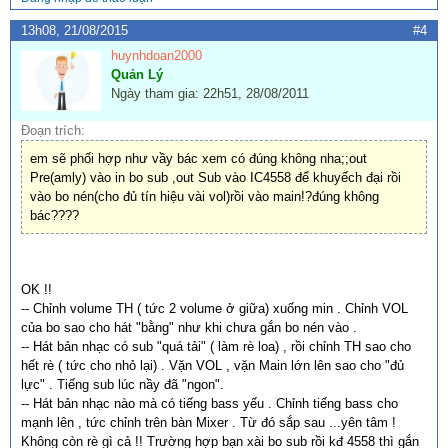
13h08, 21/08/2015
#4
huynhdoan2000
Quản Lý
Ngày tham gia: 22h51, 28/08/2011
Đoạn trích:
em sẽ phối hợp như vầy bác xem có đúng không nha;;out
Pre(amly) vào in bo sub ,out Sub vào IC4558 để khuyếch đại rồi
vào bo nén(cho đủ tín hiệu vài vol)rồi vào main!?đúng không
bác????
OK !!
-- Chỉnh volume TH ( tức 2 volume ở giữa) xuống min . Chỉnh VOL
của bo sao cho hát "bằng" như khi chưa gắn bo nén vào .
-- Hát bản nhạc có sub "quá tải" ( làm rè loa) , rồi chỉnh TH sao cho
hết rè ( tức cho nhỏ lại) . Vặn VOL , vặn Main lớn lên sao cho "đủ
lực" . Tiếng sub lúc nầy đã "ngon".
-- Hát bản nhạc nào mà có tiếng bass yếu . Chỉnh tiếng bass cho
mạnh lên , tức chỉnh trên bàn Mixer . Từ đó sắp sau ...yên tâm !
Không còn rè gì cả !! Trường hợp bạn xài bo sub rồi kđ 4558 thì gắn