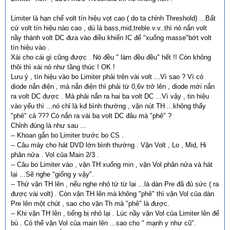
Limiter là hạn chế volt tín hiệu vọt cao ( do ta chỉnh Threshold) ...Bất
cứ volt tín hiệu nào cao , dù là bass,mid,treble v.v..thì nó nắn volt
nầy thành volt DC đưa vào điều khiển IC để "xuống masse"bớt volt
tín hiệu vào .
Xài cho cái gì cũng được . Nó đều " làm đều đều" hết !! Còn không
thôi thì xài nó như tầng thúc ! OK !
Lưu ý , tín hiệu vào bo Limiter phải trên vài volt ...Vì sao ? Vì có
diode nắn điện , mà nắn điện thì phải từ 0,6v trở lên , diode mới nắn
ra volt DC được . Mà phải nắn ra hai ba volt DC ...Vì vậy , tin hiệu
vào yếu thì ...nó chỉ là kđ bình thường , vặn nút TH ...không thấy
"phê" cả ??? Có nắn ra vài ba volt DC đâu mà "phê" ?
Chỉnh đúng là như sau ...
-- Khoan gắn bo Limiter trước bo CS .
-- Câu máy cho hát DVD lớn bình thường . Vặn Volt , Lo , Mid, Hi
phân nửa . Vol của Main 2/3 .
-- Câu bo Limiter vào , vặn TH xuống min , vặn Vol phân nửa và hát
lại ...Sẽ nghe "giống y vậy".
-- Thử vặn TH lên , nếu nghe nhỏ từ từ lại ...là dàn Pre đã đủ sức ( ra
được vài volt) . Còn vặn TH lên mà không "phê" thì vặn Vol của dàn
Pre lên một chút , sao cho vặn Th mà "phê" là được.
-- Khi vặn TH lên , tiếng bị nhỏ lại . Lúc nầy vặn Vol của Limiter lên để
bù . Có thể vặn Vol của main lên ...sao cho " mạnh y như cũ".