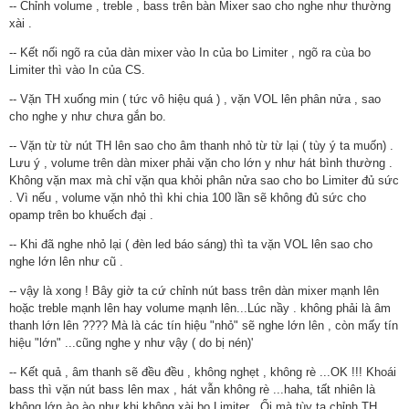
-- Chỉnh volume , treble , bass trên bàn Mixer sao cho nghe như thường
xài .
-- Kết nối ngõ ra của dàn mixer vào In của bo Limiter , ngõ ra cùa bo
Limiter thì vào In của CS.
-- Vặn TH xuống min ( tức vô hiệu quá ) , vặn VOL lên phân nửa , sao
cho nghe y như chưa gắn bo.
-- Vặn từ từ nút TH lên sao cho âm thanh nhỏ từ từ lại ( tùy ý ta muốn) .
Lưu ý , volume trên dàn mixer phải vặn cho lớn y như hát bình thường .
Không vặn max mà chỉ vặn qua khỏi phân nửa sao cho bo Limiter đủ sức
. Vì nếu , volume vặn nhỏ thì khi chia 100 lần sẽ không đủ sức cho
opamp trên bo khuếch đại .
-- Khi đã nghe nhỏ lại ( đèn led báo sáng) thì ta vặn VOL lên sao cho
nghe lớn lên như cũ .
-- vậy là xong ! Bây giờ ta cứ chỉnh nút bass trên dàn mixer mạnh lên
hoặc treble mạnh lên hay volume mạnh lên...Lúc nầy . không phải là âm
thanh lớn lên ???? Mà là các tín hiệu "nhỏ" sẽ nghe lớn lên , còn mấy tín
hiệu "lớn" ...cũng nghe y như vậy ( do bị nén)'
-- Kết quả , âm thanh sẽ đều đều , không nghẹt , không rè ...OK !!! Khoái
bass thì vặn nút bass lên max , hát vẫn không rè ...haha, tất nhiên là
không lớn ào ào như khi không xài bo Limiter . Ối mà tùy ta chỉnh TH....