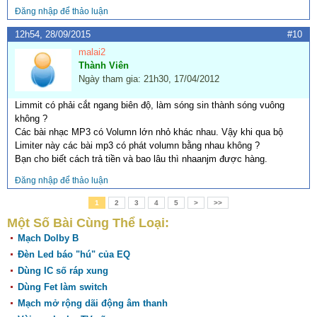
Đăng nhập để thảo luận
12h54, 28/09/2015
#10
malai2
Thành Viên
Ngày tham gia: 21h30, 17/04/2012
Limmit có phải cắt ngang biên độ, làm sóng sin thành sóng vuông
không ?
Các bài nhạc MP3 có Volumn lớn nhỏ khác nhau. Vậy khi qua bộ
Limiter này các bài mp3 có phát volumn bằng nhau không ?
Bạn cho biết cách trả tiền và bao lâu thì nhaanjm được hàng.
Đăng nhập để thảo luận
1
2
3
4
5
>
>>
Một Số Bài Cùng Thể Loại:
Mạch Dolby B
Đèn Led báo "hú" của EQ
Dùng IC số ráp xung
Dùng Fet làm switch
Mạch mở rộng dãi động âm thanh