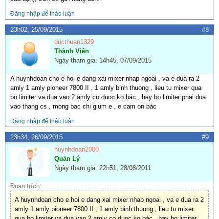
Đăng nhập để thảo luận
23h02, 25/09/2015
#8
ducthuan1329
Thành Viên
Ngày tham gia: 14h45, 07/09/2015
A huynhdoan cho e hoi e dang xai mixer nhap ngoai , va e dua ra 2
amly 1 amly pioneer 7800 II , 1 amly binh thuong , lieu tu mixer qua
bo limiter va dua vao 2 amly co duoc ko bác , hay bo limiter phai dua
vao thang cs , mong bac chi gium e , e cam on bác
Đăng nhập để thảo luận
23h34, 26/09/2015
#9
huynhdoan2000
Quản Lý
Ngày tham gia: 22h51, 28/08/2011
Đoạn trích:
A huynhdoan cho e hoi e dang xai mixer nhap ngoai , va e dua ra 2
amly 1 amly pioneer 7800 II , 1 amly binh thuong , lieu tu mixer
qua bo limiter va dua vao 2 amly co duoc ko bác , hay bo limiter