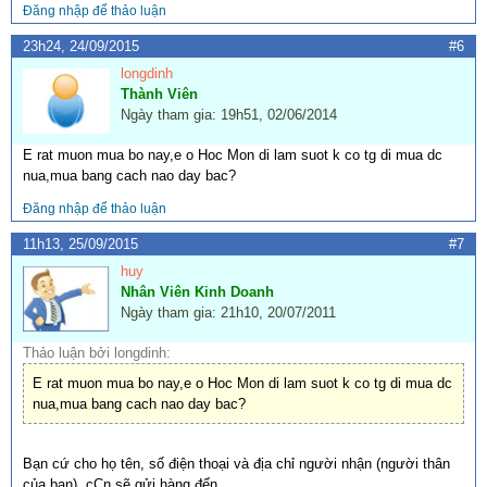
Đăng nhập để thảo luận
23h24, 24/09/2015
#6
longdinh
Thành Viên
Ngày tham gia: 19h51, 02/06/2014
E rat muon mua bo nay,e o Hoc Mon di lam suot k co tg di mua dc
nua,mua bang cach nao day bac?
Đăng nhập để thảo luận
11h13, 25/09/2015
#7
huy
Nhân Viên Kinh Doanh
Ngày tham gia: 21h10, 20/07/2011
Thảo luận bởi longdinh:
E rat muon mua bo nay,e o Hoc Mon di lam suot k co tg di mua dc
nua,mua bang cach nao day bac?
Bạn cứ cho họ tên, số điện thoại và địa chỉ người nhận (người thân
của bạn), cCn sẽ gửi hàng đến.