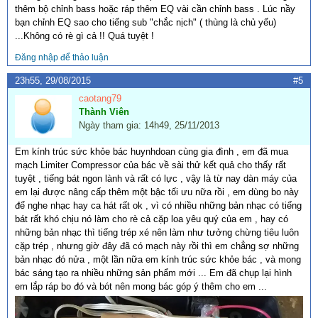
thêm bộ chỉnh bass hoặc ráp thêm EQ vài cần chỉnh bass . Lúc nầy
bạn chỉnh EQ sao cho tiếng sub "chắc nịch" ( thùng là chủ yếu)
...Không có rè gì cả !! Quá tuyệt !
Đăng nhập để thảo luận
23h55, 29/08/2015
#5
caotang79
Thành Viên
Ngày tham gia: 14h49, 25/11/2013
Em kính trúc sức khỏe bác huynhdoan cùng gia đình , em đã mua
mạch Limiter Compressor của bác về sài thử kết quả cho thấy rất
tuyệt , tiếng bát ngon lành và rất có lực , vậy là từ nay dàn máy của
em lại được nâng cấp thêm một bậc tối ưu nữa rồi , em dùng bo này
để nghe nhạc hay ca hát rất ok , vì có nhiều những bản nhạc có tiếng
bát rất khó chịu nó làm cho rè cả cặp loa yêu quý của em , hay có
những bản nhạc thì tiếng trép xé nên làm như tưởng chừng tiêu luôn
cặp trép , nhưng giờ đây đã có mạch này rồi thì em chẳng sợ những
bản nhạc đó nửa , một lần nữa em kính trúc sức khỏe bác , và mong
bác sáng tạo ra nhiều những sản phẩm mới ... Em đã chụp lại hình
em lắp ráp bo đó và bót nên mong bác góp ý thêm cho em ...