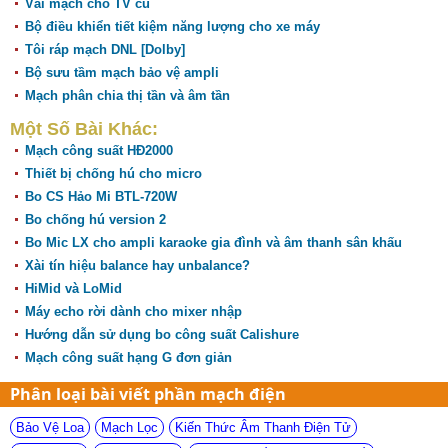
Vài mạch cho TV cũ
Bộ điều khiển tiết kiệm năng lượng cho xe máy
Tôi ráp mạch DNL [Dolby]
Bộ sưu tầm mạch bảo vệ ampli
Mạch phân chia thị tần và âm tần
Một Số Bài Khác:
Mạch công suất HĐ2000
Thiết bị chống hú cho micro
Bo CS Hảo Mi BTL-720W
Bo chống hú version 2
Bo Mic LX cho ampli karaoke gia đình và âm thanh sân khấu
Xài tín hiệu balance hay unbalance?
HiMid và LoMid
Máy echo rời dành cho mixer nhập
Hướng dẫn sử dụng bo công suất Calishure
Mạch công suất hạng G đơn giản
Phân loại bài viết phần mạch điện
Bảo Vệ Loa
Mạch Lọc
Kiến Thức Âm Thanh Điện Tử