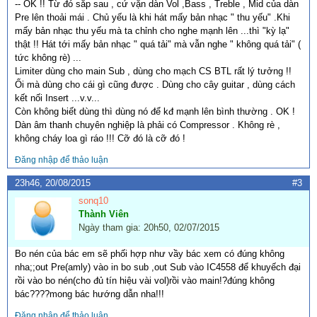
-- OK !! Từ đó sắp sau , cứ vặn dàn Vol ,Bass , Treble , Mid của dàn
Pre lên thoải mái . Chủ yếu là khi hát mấy bản nhạc " thu yếu" .Khi
mấy bản nhạc thu yếu mà ta chỉnh cho nghe mạnh lên ...thì "kỳ lạ"
thật !! Hát tới mấy bản nhạc " quá tải" mà vẫn nghe " không quá tải" (
tức không rè) ...
Limiter dùng cho main Sub , dùng cho mạch CS BTL rất lý tưởng !!
Ối mà dùng cho cái gì cũng được . Dùng cho cây guitar , dùng cách
kết nối Insert ...v.v...
Còn không biết dùng thì dùng nó để kđ mạnh lên bình thường . OK !
Dàn âm thanh chuyên nghiệp là phải có Compressor . Không rè ,
không cháy loa gì ráo !!! Cỡ đó là cỡ đó !
Đăng nhập để thảo luận
23h46, 20/08/2015
#3
sonq10
Thành Viên
Ngày tham gia: 20h50, 02/07/2015
Bo nén của bác em sẽ phối hợp như vầy bác xem có đúng không
nha;;out Pre(amly) vào in bo sub ,out Sub vào IC4558 để khuyếch đại
rồi vào bo nén(cho đủ tín hiệu vài vol)rồi vào main!?đúng không
bác????mong bác hướng dẫn nha!!!
Đăng nhập để thảo luận