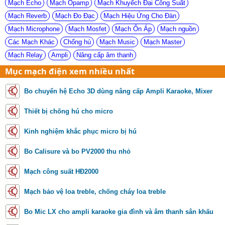
Mạch Echo
Mạch Opamp
Mạch Khuyếch Đại Công Suất
Mạch Reverb
Mạch Đo Đạc
Mạch Hiệu Ứng Cho Đàn
Mạch Microphone
Mạch Mosfet
Mạch Ổn Áp
Mạch nguồn
Các Mạch Khác
Chống hú
Mạch Music
Mạch Master
Mạch Relay
Ampli
Nâng cấp âm thanh
Mục mạch điện xem nhiều nhất
Bo chuyển hệ Echo 3D dùng nâng cấp Ampli Karaoke, Mixer
Thiết bị chống hú cho micro
Kinh nghiệm khắc phục micro bị hú
Bo Calisure và bo PV2000 thu nhỏ
Mạch công suất HĐ2000
Mạch bảo vệ loa treble, chống cháy loa treble
Bo Mic LX cho ampli karaoke gia đình và âm thanh sân khấu