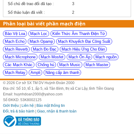
Số chủ đề trao đổi đã tạo :
3
Số thảo luận đã viết :
2
Phân loại bài viết phần mạch điện
Bảo Vệ Loa
Mạch Lọc
Kiến Thức Âm Thanh Điện Tử
Mạch Echo
Mạch Opamp
Mạch Khuyếch Đại Công Suất
Mạch Reverb
Mạch Đo Đạc
Mạch Hiệu Ứng Cho Đàn
Mạch Microphone
Mạch Mosfet
Mạch Ổn Áp
Mạch nguồn
Các Mạch Khác
Chống hú
Mạch Music
Mạch Master
Mạch Relay
Ampli
Nâng cấp âm thanh
© 2026 Cơ sở SX TM DV Huỳnh Đoàn 2000
Địa chỉ: Số 10, tổ 1, ấp 5, xã Tân Bình, thị xã Cai Lậy, tỉnh Tiền Giang
Email: huynhdoan2000@yahoo.com
Số ĐKKD: 53K8002125
Giới thiệu
|
Liên hệ
|
Bảo mật thông tin
Đổi, trả & bảo hành
|
Giao, nhận & thanh toán