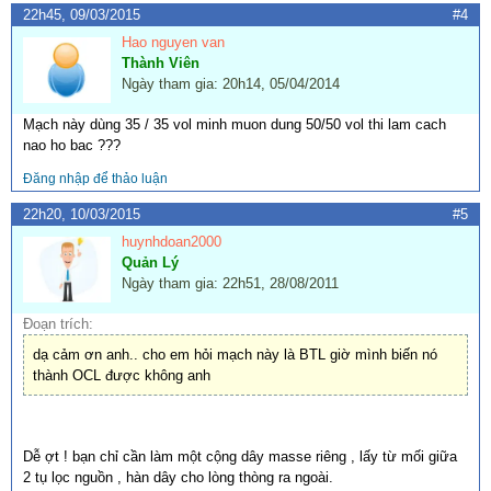
22h45, 09/03/2015
#4
Hao nguyen van
Thành Viên
Ngày tham gia: 20h14, 05/04/2014
Mạch này dùng 35 / 35 vol minh muon dung 50/50 vol thi lam cach
nao ho bac ???
Đăng nhập để thảo luận
22h20, 10/03/2015
#5
huynhdoan2000
Quản Lý
Ngày tham gia: 22h51, 28/08/2011
Đoạn trích:
dạ cảm ơn anh.. cho em hỏi mạch này là BTL giờ mình biến nó
thành OCL được không anh
Dễ ợt ! bạn chỉ cần làm một cộng dây masse riêng , lấy từ mối giữa
2 tụ lọc nguồn , hàn dây cho lòng thòng ra ngoài.