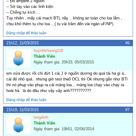
-- Đo ampere 2 nguồn
-- Sờ tay vào các linh kiện
-- Chống tự kích ...
Tuy nhiên , mấy cái mạch BTL nầy ...không an toàn cho loa lắm ,
chịu khó thêm tụ cho loa ...( tụ vài trăm đến vài ngàn uF/NP)
Đăng nhập để thảo luận
21h12, 11/03/2015
#6
huynhkhuong118
Thành Viên
Ngày tham gia: 20h33, 05/03/2015
em sửa được rồi chỉ đứt 1 cái J ở nguồn dương do quá tải ha gì á..
cái đó nhỏ quá.. nhưng giờ test the0 OCL thì Ok nhưng gắn như BTl
thì nó phụp vào phụp ra cái màng loa... màng loa chạy vào chạy ra
hoài hà.. là do đâu như vậy vậy anh??????????
Đăng nhập để thảo luận
21h19, 11/03/2015
#7
longdinh
Thành Viên
Ngày tham gia: 19h51, 02/06/2014