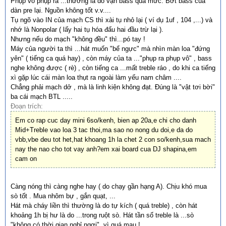
Phụp vô phụp ra ...thường là do vặn bass quá mức. Bớt bass của
dàn pre lại. Nguồn không tốt v.v....
Tụ ngõ vào IN của mạch CS thì xài tụ nhỏ lại ( ví dụ 1uf , 104 ,...) và
nhớ là Nonpolar ( lấy hai tụ hóa đấu hai đầu trừ lại ).
Nhưng nếu do mạch "không đều" thì...pó tay !
Máy của người ta thì ...hát muốn "bể ngực" mà nhìn màn loa "đứng
yên" ( tiếng ca quá hay) , còn máy của ta ..."phụp ra phụp vô" , bass
nghe không được ( rè) , còn tiếng ca ...mất treble ráo , do khi ca tiếng
xì gặp lúc cái màn loa thụt ra ngoài làm yếu nam châm ....
Chẳng phải mạch dở , mà là linh kiện không đạt. Đúng là "vật tơi bời"
ba cái mạch BTL .....
Đoạn trích:
Em co rap cuc day mini 6so/kenh, bien ap 20a,e chi cho danh
Mid+Treble vao loa 3 tac thoi,ma sao no nong du doi,e da do
vbb,vbe deu tot het,hat khoang 1h la chet 2 con so/kenh,sua mach
nay the nao cho tot vay anh?em xai board cua DJ shapina,em
cam on
Càng nóng thì càng nghe hay ( do chạy gần hạng A). Chịu khó mua
sò tốt . Mua nhôm bự , gắn quạt, ...
Hát mà cháy liền thì thường là do tự kích ( quá treble) , còn hát
khoảng 1h bị hư là do ...trong ruột sò. Hát tần số treble là ...sò
"không có thời gian nghỉ ngơi", vì quá mau !