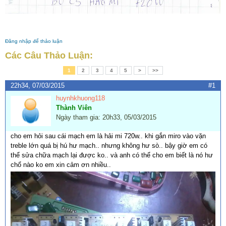
Đăng nhập để thảo luận
Các Câu Thảo Luận:
1
2
3
4
5
>
>>
22h34, 07/03/2015
#1
huynhkhuong118
Thành Viên
Ngày tham gia: 20h33, 05/03/2015
cho em hỏi sau cái mạch em là hải mi 720w.. khi gắn miro vào vặn
treble lớn quá bị hú hư mạch.. nhưng không hư sò.. bậy giờ em có
thể sửa chữa mạch lại được ko.. và anh có thể cho em biết là nó hư
chổ nào ko em xin cảm ơn nhiều..