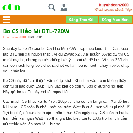
Bo CS Hảo Mi BTL-720W
huynhdoan2000
| 06/03/2015
Sau đây là sơ đồ của bo CS Hảo Mi 720W , ráp theo kiểu BTL. Các kiểu
ráp BTL nên xài nguồn thấp , ví dụ 25vac x2 . Xài nguồn 35vac x2 thì CS
ra rất mạnh , nhưng người không biết ý ... xài rất dễ hư . Vì sao ? Vì chỉ
cần con rack lỏng lẽo , chọt ra chọt vô làm loa rột roẹt , cháy treble, cháy
sò , cháy loa, ....
Bo CS nầy đã "cải thiện" vấn đề tự kích. Khi nhìn vào , bạn không thấy
con tụ pi nào dưới 150p . Chỉ đặc biệt có con tu 68p ở đường hồi tiếp .
Hãy gở bỏ ra. Tụ này xài rất nguy hiểm.
Các mạch CS khác xài tụ 47p , 100p , ...chả có ích lợi gì cả ! Xài dễ hư.
KHi xưa , CS toàn là nhỏ , một hai trăm Watt là quá , nên xài tụ pi nhỏ để
"lợi treble", sò xưa lại là xịn ...nên ít hư. Còn ngày nay, CS toàn là hai ba
trăm đến vài ngàn Watt , sò thật giả khó biết, xài tụ 100p trở lại, chỉ cần
nút treble vặn lên max là ...hư sò !