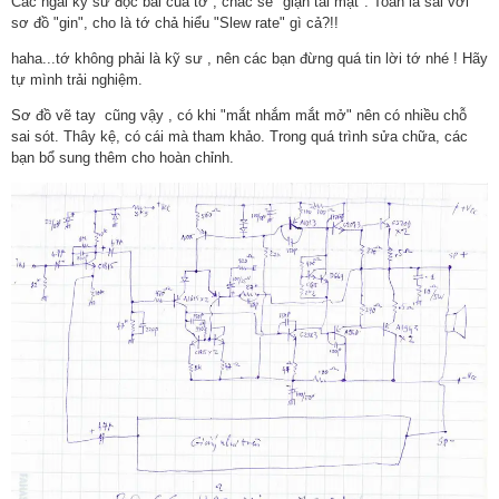
Các ngài kỹ sư đọc bài của tớ , chắc sẽ "giận tái mặt". Toàn là sai với
sơ đồ "gin", cho là tớ chả hiểu "Slew rate" gì cả?!!
haha...tớ không phải là kỹ sư , nên các bạn đừng quá tin lời tớ nhé ! Hãy
tự mình trải nghiệm.
Sơ đồ vẽ tay cũng vậy , có khi "mắt nhắm mắt mở" nên có nhiều chỗ
sai sót. Thây kệ, có cái mà tham khảo. Trong quá trình sửa chữa, các
bạn bổ sung thêm cho hoàn chỉnh.