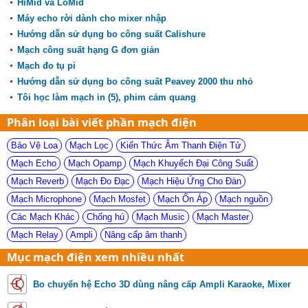
HiMid và LoMid
Máy echo rời dành cho mixer nhập
Hướng dẫn sử dụng bo công suất Calishure
Mạch công suất hạng G đơn giản
Mạch đo tụ pi
Hướng dẫn sử dụng bo công suất Peavey 2000 thu nhỏ
Tôi học làm mạch in (5), phim cảm quang
Phân loại bài viết phần mạch điện
Bảo Vệ Loa
Mạch Lọc
Kiến Thức Âm Thanh Điện Tử
Mạch Echo
Mạch Opamp
Mạch Khuyếch Đại Công Suất
Mạch Reverb
Mạch Đo Đạc
Mạch Hiệu Ứng Cho Đàn
Mạch Microphone
Mạch Mosfet
Mạch Ổn Áp
Mạch nguồn
Các Mạch Khác
Chống hú
Mạch Music
Mạch Master
Mạch Relay
Ampli
Nâng cấp âm thanh
Mục mạch điện xem nhiều nhất
Bo chuyển hệ Echo 3D dùng nâng cấp Ampli Karaoke, Mixer