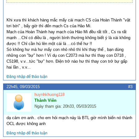
Khi xưa thì khách hàng mắc mấy cái mạch CS của Hoàn Thành "vật
tơi bời" , bấy giờ thì đến mạch Cs của Hảo Mi.
Mạch của Hoàn Thành hay mạch của Hảo Mi đều rất tốt , Cs ra rất
mạnh ...Chỉ có điều là , người bình thường không biết ý là xài không
được !! Chỉ cần hú lên một cái là ...có thể hư !!
Sò không hư mà hư mấy con nhỏ nhỏ thì khi thay thế , bạn dùng
những con "bự" hơn ! Ví dụ con C2073 mà hư thì thay con D718 ,
C5198, v.v...tức "bự" hơn. Điện trở nào hư thì thay con trở bự gấp
hai lần , v.v...
Đăng nhập để thảo luận
22h45, 09/03/2015
#3
huynhkhuong118
Thành Viên
Ngày tham gia: 20h33, 05/03/2015
dạ cảm ơn anh.. cho em hỏi mạch này là BTL giờ mình biến nó thành
OCL được không anh
Đăng nhập để thảo luận