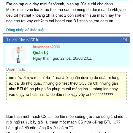
Em co rap cuc day mini 6so/kenh, bien ap 20a,e chi cho danh
Mid+Treble vao loa 3 tac thoi,ma sao no nong du doi,e da do vbb,vbe
deu tot het,hat khoang 1h la chet 2 con so/kenh,sua mach nay the
nao cho tot vay anh?em xai board cua DJ shapina,em cam on
Đăng nhập để thảo luận
17h36, 15/03/2015
#8
huynhdoan2000
Quản Lý
Ngày tham gia: 22h51, 28/08/2011
Đoạn trích:
em sửa được rồi chỉ đứt 1 cái J ở nguồn dương do quá tải ha gì
á.. cái đó nhỏ quá.. nhưng giờ test the0 OCL thì Ok nhưng gắn
như BTl thì nó phụp vào phụp ra cái màng loa... màng loa chạy
vào chạy ra hoài hà.. là do đâu như vậy vậy anh??????????
Bản thân một mạch CS ...méo lên méo xuống ( tức có dòng 1 chiều ít
ít ở ngõ ra ) , bây giờ lại thêm một mạch CS nữa để ráp BTL ...??
Làm gì có độ cân bằng 0 v ở ngõ ra ??