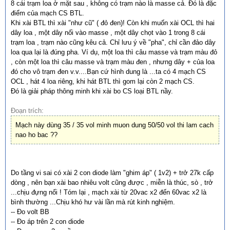
8 cái trạm loa ở mặt sau , không có trạm nào là masse cả. Đó là đặc
điểm của mạch CS BTL.
Khi xài BTL thì xài "như cũ" ( đỏ đen)! Còn khi muốn xài OCL thì hai
dây loa , một dây nối vào masse , một dây chọt vào 1 trong 8 cái
trạm loa , trạm nào cũng kêu cả. Chỉ lưu ý về "pha", chỉ cần đảo dây
loa qua lại là đúng pha. Ví dụ, một loa thì câu masse và trạm màu đỏ
, còn một loa thì câu masse và trạm màu đen , nhưng dây + của loa
đó cho vô trạm đen v.v....Bạn cứ hình dung là ...ta có 4 mạch CS
OCL , hát 4 loa riêng, khi hát BTL thì gom lại còn 2 mạch CS.
Đó là giải pháp thông minh khi xài bo CS loại BTL nầy.
Đoạn trích:
Mạch này dùng 35 / 35 vol minh muon dung 50/50 vol thi lam cach
nao ho bac ??
Do tầng vi sai có xài 2 con diode làm "ghim áp" ( 1v2) + trở 27k cấp
dòng , nên bạn xài bao nhiêu volt cũng được , miễn là thúc, sò , trở
...chịu đựng nổi ! Tóm lại , mạch xài từ 20vac x2 đến 60vac x2 là
bình thường ...Chịu khó hư vài lần mà rút kinh nghiệm.
-- Đo volt BB
-- Đo áp trên 2 con diode