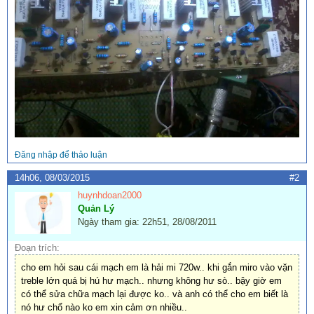
Đăng nhập để thảo luận
14h06, 08/03/2015
#2
huynhdoan2000
Quản Lý
Ngày tham gia: 22h51, 28/08/2011
Đoạn trích:
cho em hỏi sau cái mạch em là hải mi 720w.. khi gắn miro vào vặn
treble lớn quá bị hú hư mạch.. nhưng không hư sò.. bậy giờ em
có thể sửa chữa mạch lại được ko.. và anh có thể cho em biết là
nó hư chổ nào ko em xin cảm ơn nhiều..