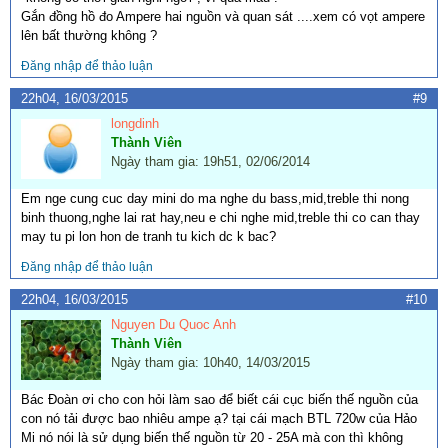
Gắn đồng hồ đo Ampere hai nguồn và quan sát ....xem có vọt ampere
lên bất thường không ?
Đăng nhập để thảo luận
22h04, 16/03/2015
#9
longdinh
Thành Viên
Ngày tham gia: 19h51, 02/06/2014
Em nge cung cuc day mini do ma nghe du bass,mid,treble thi nong
binh thuong,nghe lai rat hay,neu e chi nghe mid,treble thi co can thay
may tu pi lon hon de tranh tu kich dc k bac?
Đăng nhập để thảo luận
22h04, 16/03/2015
#10
Nguyen Du Quoc Anh
Thành Viên
Ngày tham gia: 10h40, 14/03/2015
Bác Đoàn ơi cho con hỏi làm sao để biết cái cục biến thế nguồn của
con nó tải được bao nhiêu ampe ạ? tại cái mạch BTL 720w của Hảo
Mi nó nói là sử dụng biến thế nguồn từ 20 - 25A mà con thì không