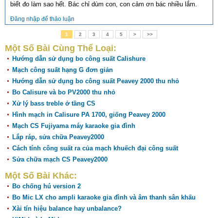
biết đo làm sao hết. Bác chỉ dùm con, con cảm ơn bác nhiều lắm.
Đăng nhập để thảo luận
1
2
3
4
5
>
>>
Một Số Bài Cùng Thể Loại:
Hướng dẫn sử dụng bo công suất Calishure
Mạch công suất hạng G đơn giản
Hướng dẫn sử dụng bo công suất Peavey 2000 thu nhỏ
Bo Calisure và bo PV2000 thu nhỏ
Xử lý bass treble ở tầng CS
Hình mạch in Calisure PA 1700, giống Peavey 2000
Mạch CS Fujiyama máy karaoke gia đình
Lắp ráp, sửa chữa Peavey2000
Cách tính công suất ra của mạch khuếch đại công suất
Sửa chữa mạch CS Peavey2000
Một Số Bài Khác:
Bo chống hú version 2
Bo Mic LX cho ampli karaoke gia đình và âm thanh sân khấu
Xài tín hiệu balance hay unbalance?