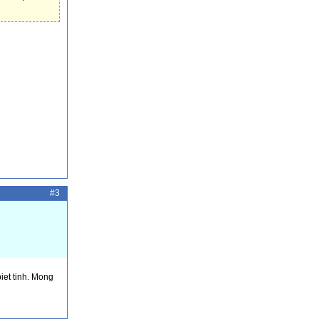
#3
iet tinh. Mong