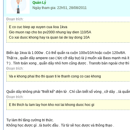
Quản Lý
Ngày tham gia: 22h51, 28/08/2011
Đoạn trích:
E co cuc biep ap xuyen cua lioa 1kva
Gio muon rap cho bo pv2000 nhung lay dien 110/5A
Co xai duoc khong hay ra quan lai de lay dong 10A
Biến áp 1kva là 1.000w . Có thể quấn ra cuộn 100v/10A hoặc cuộn 120v/8A.
Thật ra , quấn dây ampere cao ( tức cỡ dây bự) là ý muốn xài Bass mạnh mà ít b
? ) . Tính toán xong , quấn dây nhỏ hơn cũng được . Transfo bán ngoài chợ thì 
Đoạn trích:
Va e khong phai tho thi quan ti le thanh cong co cao khong
Quấn dây không phải "thiết kế" điện tử . Chỉ cần biết số vòng , cỡ dây ...là quấ
Đoạn trích:
E thi thich tu lam lay hon kho noi lai khong duoc hoc gi
Tự làm thì tăng cường tri thức.
Không học được gì ..là bước đầu . Từ từ sẽ học được và thông thạo .