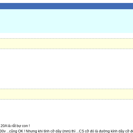
20A là rất bự con !
00v ...cũng OK ! Nhưng khi tính cỡ dây (mm) thì ...CS cỡ đó là đường kính dây cỡ 