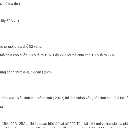
c mũ mà đo ) .
lấy 50 v.v...)
cho ra mối giữa chỗ 52 vòng .
W mà chia cho cuộn 220v là ra 10A . Lấy 2200W mà chia cho 130v là ra 17A .
dùng công thức d=0,7 x căn I (mm) .
...búa xua . Nếu tính cho đánh sub ( 20Hz) thì tính chính xác , còn tính cho Full thì d
á !!!
A , 20A , 25A ,....thì làm sao biết là "cái gì" ??? Tóm lại , khi nói về transfo , ta ph