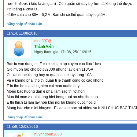
hơn thì được ( kêu là ăn gian) . Còn quấn cỡ dây bự hơn là không thể được .
I thì bằng P chia U .
416w chia cho 80v = 5,2 A . Bạn chỉ có thể quấn dây loại 5A .
Đăng nhập để thảo luận
11h14, 11/08/2016
dien097@
Thành Viên
Ngày tham gia: 17h06, 25/11/2015
Bac tu van dung e . E co cuc biep ap xuyen cua lioa 1kva
Gio muon rap cho bo pv2000 nhung lay dien 110/5A
Co xai duoc khong hay ra quan lai de lay dong 10A
Va e khong phai tho thi quan ti le thanh cong co cao khong
E la tho ho ma tai nghien cai mon audio nay
Mong bac huong dan e phai lam sao thi tot hon
Mua thi mac va lai khong biet trong ruot no nhu the nao
E thi thich tu lam lay hon kho noi lai khong duoc hoc gi
Mong bac cho e loi khuyen . E cam on bac rat nhieu va KINH CHUC BAC TH
Đăng nhập để thảo luận
11h59, 12/08/2016
huynhdoan2000