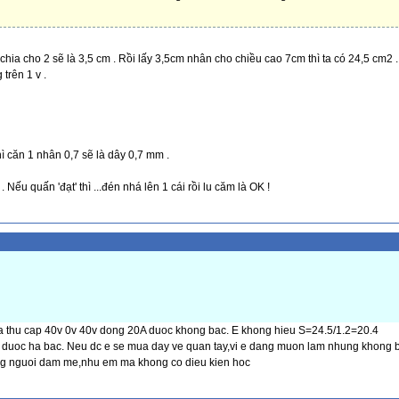
chia cho 2 sẽ là 3,5 cm . Rồi lấy 3,5cm nhân cho chiều cao 7cm thì ta có 24,5 cm2 .
 trên 1 v .
ì căn 1 nhân 0,7 sẽ là dây 0,7 mm .
u quấn 'đạt' thì ...đén nhá lên 1 cái rồi lu căm là OK !
 ra thu cap 40v 0v 40v dong 20A duoc khong bac. E khong hieu S=24.5/1.2=20.4
duoc ha bac. Neu dc e se mua day ve quan tay,vi e dang muon lam nhung khong b
hung nguoi dam me,nhu em ma khong co dieu kien hoc