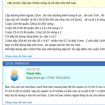
cấp và thứ cấp bao nhiêu vòng và cỡ dây như thế nào.
Lấy đường kính ngoài 13cm , trừ cho đường kính trong 6 cm ...thì còn 7cm , rồi 
Lấy con số "chuẩn" là 40 ( lõi EI thì 45) mà chia cho 24,5cm2 ...sẽ ra là 1,6 vòng
Cuộn 220 thì quấn 220x1,6=352 vòng .
Cuộn 40-0-40 thì quấn (40 x 1,6 ) 64 vòng x 2 .
Cuộn 15-0-15 thì quấn ( 15x1,6) 24 vòng x 2 .
Cỡ dây thì dùng công thức d= căn I x 0,7 .
Cuộn dây 20A thì rút căn 20 = 4,47 , nhân cho 0,7 là dây 3 mm . Cuộn dây 1A th
Bạn có thể dùng dây nhỏ hơn , do ampli hát lúc lớn lúc nhỏ ...
Nối tiếp bóng đèn 220v/70w vào một đường dây AC rồi cấp điện cho cuộn 220 . Nế
Đăng nhập để thảo luận
11h29, 09/08/2016
dien097@
Thành Viên
Ngày tham gia: 17h06, 25/11/2015
Bac cho em xin hoi,theo cach tinh bac huong dan thi loi xuyen co S=24.5 cho
P=20.4×20.4=416w. Vay loi xuyen co P=416w co the cho ra U=40 0 40 > I=20A 
bac tra loi dung e doi hoi am bac. Cam on bac nhieu nguoi thay tu xa cho n
Đăng nhập để thảo luận