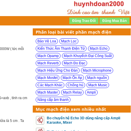
Phân loại bài viết phần mạch điện
Bảo Vệ Loa
Mạch Lọc
Kiến Thức Âm Thanh Điện Tử
Mạch Echo
 2000W ( tức mỗi
Mạch Opamp
Mạch Khuyếch Đại Công Suất
Mạch Reverb
Mạch Đo Đạc
Mạch Hiệu Ứng Cho Đàn
Mạch Microphone
Mạch Mosfet
Mạch Ổn Áp
Mạch nguồn
Các Mạch Khác
Chống hú
Mạch Music
Mạch Master
Mạch Relay
Ampli
 S=axb , tính ra cm
Nâng cấp âm thanh
Mục mạch điện xem nhiều nhất
Bo chuyển hệ Echo 3D dùng nâng cấp Ampli
iữa là 5 cm . Ta
Karaoke, Mixer