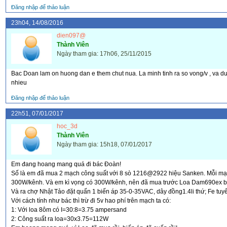
Đăng nhập để thảo luận
23h04, 14/08/2016
dien097@
Thành Viên
Ngày tham gia: 17h06, 25/11/2015
Bac Doan lam on huong dan e them chut nua. La minh tinh ra so vong/v , va du
nhieu
Đăng nhập để thảo luận
22h51, 07/01/2017
hoc_3d
Thành Viên
Ngày tham gia: 15h18, 07/01/2017
Em đang hoang mang quá đi bác Đoàn!
Số là em đã mua 2 mạch công suất với 8 sò 1216@2922 hiệu Sanken. Mỗi mạch
300W/kênh. Và em kì vọng có 300W/kênh, nên đã mua trước Loa Dam690ex bã
Và ra chợ Nhật Tảo đặt quấn 1 biến áp 35-0-35VAC, dây đồng1.4li thứ; Fe tuy
Với cách tính như bác thì trừ đi 5v hao phí trên mạch ta có:
1: Với loa 8ôm có I=30:8=3.75 ampersand
2: Công suất ra loa=30x3.75=112W