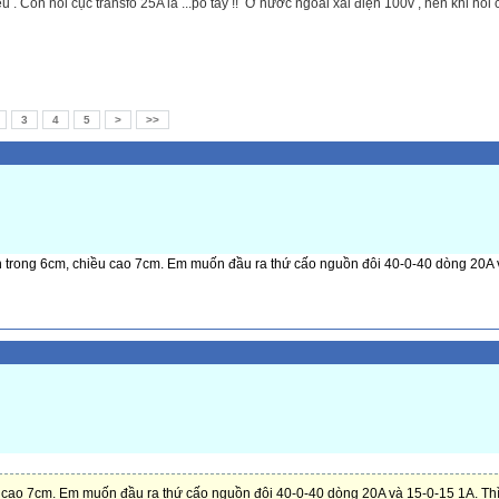
ểu . Còn nói cục transfo 25A là ...pó tay !! Ở nước ngoài xài điện 100v , nên khi nói 
3
4
5
>
>>
nh trong 6cm, chiều cao 7cm. Em muốn đầu ra thứ cấo nguồn đôi 40-0-40 dòng 20A 
ều cao 7cm. Em muốn đầu ra thứ cấo nguồn đôi 40-0-40 dòng 20A và 15-0-15 1A. Th