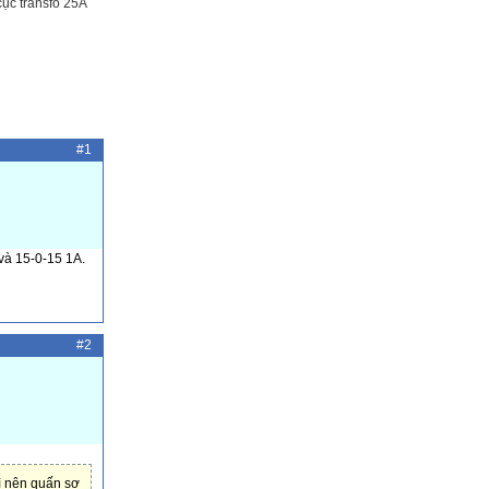
cục transfo 25A
#1
và 15-0-15 1A.
#2
ì nên quấn sơ