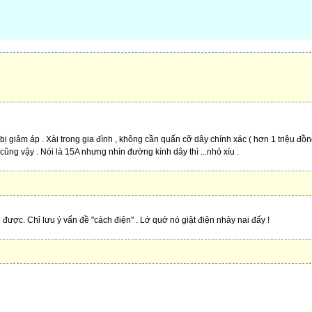
ị giảm áp . Xài trong gia đình , không cần quấn cỡ dây chính xác ( hơn 1 triệu đồng
cũng vậy . Nói là 15A nhưng nhìn đường kính dây thì ...nhỏ xíu .
n được. Chỉ lưu ý vấn đề "cách điện" . Lớ quớ nó giật điện nhảy nai đấy !