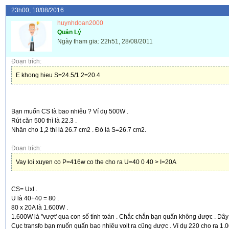
23h00, 10/08/2016
huynhdoan2000
Quản Lý
Ngày tham gia: 22h51, 28/08/2011
Đoạn trích:
E khong hieu S=24.5/1.2=20.4
Bạn muốn CS là bao nhiêu ? Ví dụ 500W .
Rút căn 500 thì là 22.3 .
Nhân cho 1,2 thì là 26.7 cm2 . Đó là S=26.7 cm2.
Đoạn trích:
Vay loi xuyen co P=416w co the cho ra U=40 0 40 > I=20A
CS= UxI .
U là 40+40 = 80 .
80 x 20A là 1.600W .
1.600W là "vượt' qua con số tính toán . Chắc chắn bạn quấn không được . Dây 
Cục transfo bạn muốn quấn bao nhiêu volt ra cũng được . Ví dụ 220 cho ra 1.0