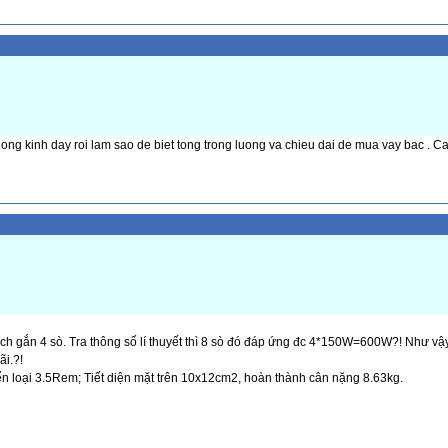
ong kinh day roi lam sao de biet tong trong luong va chieu dai de mua vay bac . 
 gắn 4 sò. Tra thông số lí thuyết thì 8 sò đó đáp ứng đc 4*150W=600W?! Như vậy
i.?!
ển loại 3.5Rem; Tiết diện mặt trên 10x12cm2, hoàn thành cân nặng 8.63kg.