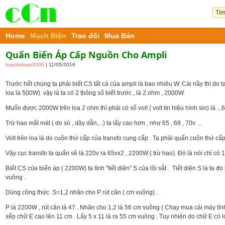
Home
Mạch Điện
Trao đổi
Mua Bán
Quấn Biến Áp Cấp Nguồn Cho Ampli
huynhdoan2000
| 11/05/2016
Trước hết chúng ta phải biết CS tất cả của ampli là bao nhiêu W. Cái nầy thì do ta
loa là 500W). vậy là ta có 2 thông số biết trước , là 2 ohm , 2000W.
Muốn được 2000W trên loa 2 ohm thì phải có số volt ( volt tín hiệu hình sin) là ..
Trừ hao mất mát ( do sò , dây dẫn,...) ta lấy cao hơn , như 65 , 68 , 70v ...
Volt trên loa là do cuộn thứ cấp của transfo cung cấp . Ta phải quấn cuộn thứ 
Vậy cục transfo ta quấn sẽ là 220v ra 65vx2 , 2200W ( trừ hao). Đó là nói chỉ có 1
Biết CS của biến áp ( 2200W) ta tính "tiết diện" S của lõi sắt . Tiết diện S là ta đ
vuông .
Dùng công thức S=1,2 nhân cho P rút căn ( cm vuông) .
P là 2200W , rút căn là 47 . Nhân cho 1,2 là 56 cm vuông ( Chạy mua cái máy tính m
xếp chữ E cao lên 11 cm . Lấy 5 x 11 là ra 55 cm vuông . Tuy nhiên do chữ E có l