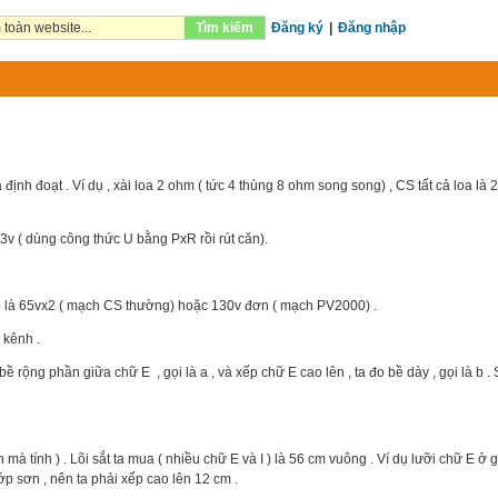
Tìm kiếm
Đăng ký
|
Đăng nhập
 định đoạt . Ví dụ , xài loa 2 ohm ( tức 4 thùng 8 ohm song song) , CS tất cả loa là
.63v ( dùng công thức U bằng PxR rồi rút căn).
cấp là 65vx2 ( mạch CS thường) hoặc 130v đơn ( mạch PV2000) .
 kênh .
o bề rộng phần giữa chữ E , gọi là a , và xếp chữ E cao lên , ta đo bề dày , gọi là b .
à tính ) . Lõi sắt ta mua ( nhiều chữ E và I ) là 56 cm vuông . Ví dụ lưỡi chữ E ở g
ớp sơn , nên ta phải xếp cao lên 12 cm .