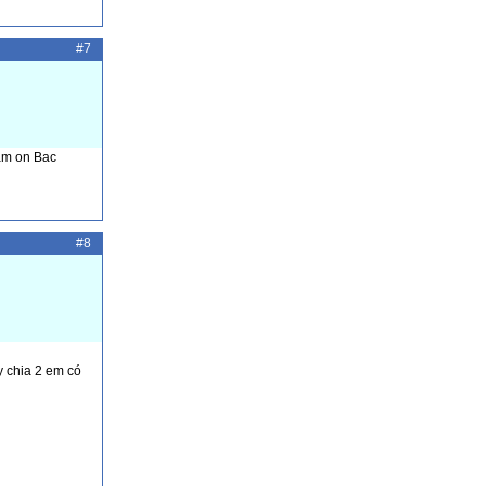
#7
Cam on Bac
#8
 chia 2 em có