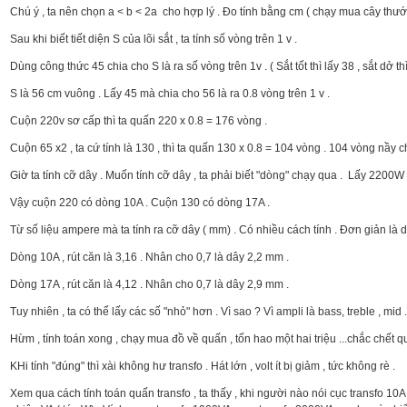
Chú ý , ta nên chọn a < b < 2a cho hợp lý . Đo tính bằng cm ( chạy mua cây thướ
Sau khi biết tiết diện S của lõi sắt , ta tính số vòng trên 1 v .
Dùng công thức 45 chia cho S là ra số vòng trên 1v . ( Sắt tốt thì lấy 38 , sắt dở thì 
S là 56 cm vuông . Lấy 45 mà chia cho 56 là ra 0.8 vòng trên 1 v .
Cuộn 220v sơ cấp thì ta quấn 220 x 0.8 = 176 vòng .
Cuộn 65 x2 , ta cứ tính là 130 , thì ta quấn 130 x 0.8 = 104 vòng . 104 vòng nầy 
Giờ ta tính cỡ dây . Muốn tính cỡ dây , ta phải biết "dòng" chạy qua . Lấy 2200
Vậy cuộn 220 có dòng 10A . Cuộn 130 có dòng 17A .
Từ số liệu ampere mà ta tính ra cỡ dây ( mm) . Có nhiều cách tính . Đơn giản là 
Dòng 10A , rút căn là 3,16 . Nhân cho 0,7 là dây 2,2 mm .
Dòng 17A , rút căn là 4,12 . Nhân cho 0,7 là dây 2,9 mm .
Tuy nhiên , ta có thể lấy các số "nhỏ" hơn . Vì sao ? Vì ampli là bass, treble , mid 
Hừm , tính toán xong , chạy mua đồ về quấn , tốn hao một hai triệu ...chắc chết qu
KHi tính "đúng" thì xài không hư transfo . Hát lớn , volt ít bị giảm , tức không rè .
Xem qua cách tính toán quấn transfo , ta thấy , khi người nào nói cục transfo 10A , 15