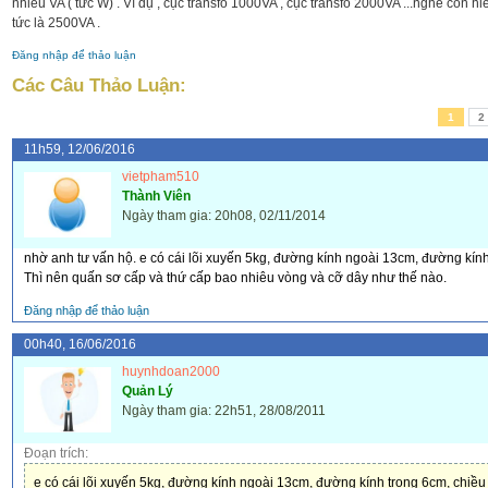
nhiêu VA ( tức W) . Ví dụ , cục transfo 1000VA , cục transfo 2000VA ...nghe còn hi
tức là 2500VA .
Đăng nhập để thảo luận
Các Câu Thảo Luận:
1
2
11h59, 12/06/2016
vietpham510
Thành Viên
Ngày tham gia: 20h08, 02/11/2014
nhờ anh tư vấn hộ. e có cái lõi xuyến 5kg, đường kính ngoài 13cm, đường kí
Thì nên quấn sơ cấp và thứ cấp bao nhiêu vòng và cỡ dây như thế nào.
Đăng nhập để thảo luận
00h40, 16/06/2016
huynhdoan2000
Quản Lý
Ngày tham gia: 22h51, 28/08/2011
Đoạn trích:
e có cái lõi xuyến 5kg, đường kính ngoài 13cm, đường kính trong 6cm, chi