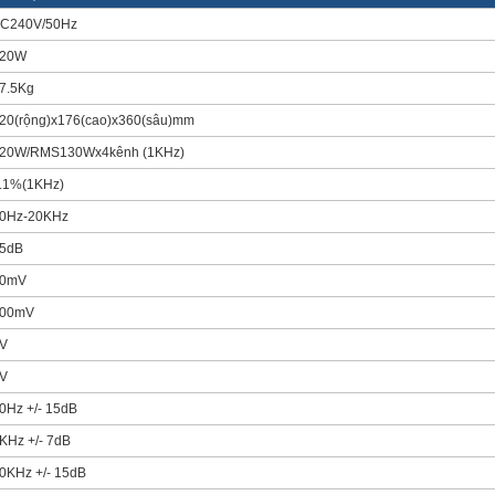
C240V/50Hz
20W
7.5Kg
20(rộng)x176(cao)x360(sâu)mm
20W/RMS130Wx4kênh (1KHz)
.1%(1KHz)
0Hz-20KHz
5dB
0mV
00mV
V
V
0Hz +/- 15dB
KHz +/- 7dB
0KHz +/- 15dB