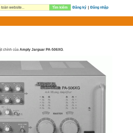
Tìm kiếm
Đăng ký
|
Đăng nhập
uật chính của
Amply Jarguar PA-506XG
.