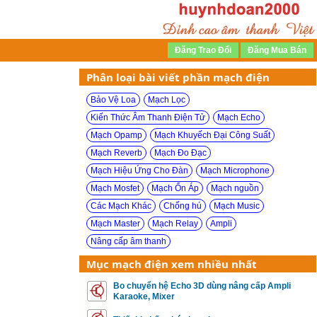
Phân loại bài viết phần mạch điện
Bảo Vệ Loa
Mạch Lọc
Kiến Thức Âm Thanh Điện Tử
Mạch Echo
Mạch Opamp
Mạch Khuyếch Đại Công Suất
Mạch Reverb
Mạch Đo Đạc
Mạch Hiệu Ứng Cho Đàn
Mạch Microphone
Mạch Mosfet
Mạch Ổn Áp
Mạch nguồn
Các Mạch Khác
Chống hú
Mạch Music
Mạch Master
Mạch Relay
Ampli
Nâng cấp âm thanh
Mục mạch điện xem nhiều nhất
Bo chuyển hệ Echo 3D dùng nâng cấp Ampli
Karaoke, Mixer