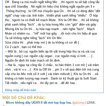
Off . Đang ca mà muốn ngắt tiếng Mic ...thì người ta sẽ bật công tắc
qua chỗ Standby . Nó ngắt tín hiệu chứ không ngắt nguồn pin 3 v
.Thông thường , từ Off mà chuyển qua On ...thì sẽ có dòng điện "đột
ngột" chạy vào các linh kiện , khiến phát sanh tiếng "nhiễu" . Ở hộp
thu , người ta có thiết kế mạch Mute . Khi ta Off Mic ...thì sẽ không
phát sanh tiếng "bịch" , do tụ hóa trong Mic còn "giữ" điện vài giây .
Nhưng khi ta On thì ...tụ hóa nạp mạnh ...nên nghe "bịch" . Mạch
Mute có nhiệm vụ ..."trễ" một hai giây ...rồi mới cho tín hiệu đi qua .
Ta sẽ không nghe tiếng "bịch" khi On Mic .
Sửa chữa thì ...phải mày mò [ do ta không có sơ đồ ] .
Có 2 cách , bạn có thể thử ...
-- Một là , bỏ cục nguồn biến áp lõi sắt trong hộp thu ra và xài cục
nguồn xung [ cục nguồn cây organ , cục nguồn máy vi tính ,....] .
Nguồn ổn định thì toàn mạch sẽ ổn định .
-- Hai là , ngay tại công tắc 2 chấu , ta hàn thêm 1 con trở [ vài trăm
ohm , vài kí v.v....] . Khi ta Off thì ...pin 3 v sẽ qua điện trở mà cung
cấp cho bo Mic môt số ít volt [ vài trăm milivolt ]. Khi ta On thì ...sẽ
không có hiện tượng nạp mạnh . Danh từ kỹ thuật gọi là Soft Start .
Tất nhiên , nếu nghỉ ca ...thì lấy pin ra ...để đở hao .
Đăng nhập để thảo luận
Một Số Chủ Đề Khác:
Micro không dây UGX9 II tắt mở lup bup loa.
(
gatrong
| 12h56,