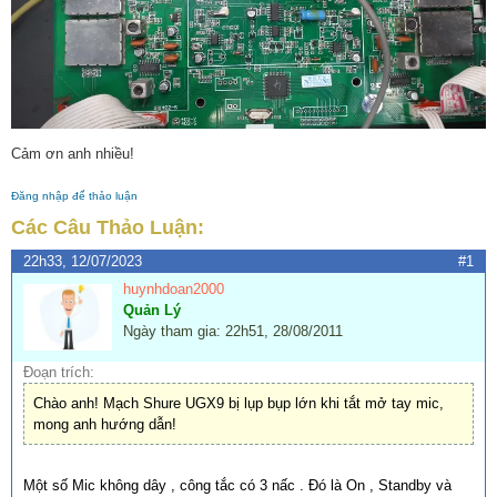
Cảm ơn anh nhiều!
Đăng nhập để thảo luận
Các Câu Thảo Luận:
22h33, 12/07/2023
#1
huynhdoan2000
Quản Lý
Ngày tham gia: 22h51, 28/08/2011
Đoạn trích:
Chào anh! Mạch Shure UGX9 bị lụp bụp lớn khi tắt mở tay mic,
mong anh hướng dẫn!
Một số Mic không dây , công tắc có 3 nấc . Đó là On , Standby và