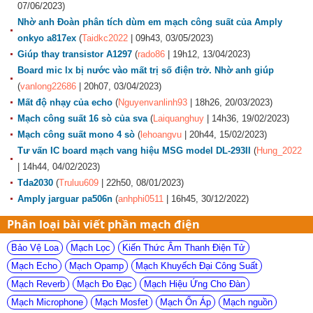
07/06/2023)
Nhờ anh Đoàn phân tích dùm em mạch công suất của Amply
onkyo a817ex
(
Taidkc2022
| 09h43, 03/05/2023)
Giúp thay transistor A1297
(
rado86
| 19h12, 13/04/2023)
Board mic lx bị nước vào mất trị số điện trở. Nhờ anh giúp
(
vanlong22686
| 20h07, 03/04/2023)
Mất độ nhạy của echo
(
Nguyenvanlinh93
| 18h26, 20/03/2023)
Mạch công suất 16 sò của sva
(
Laiquanghuy
| 14h36, 19/02/2023)
Mạch công suất mono 4 sò
(
lehoangvu
| 20h44, 15/02/2023)
Tư vấn IC board mạch vang hiệu MSG model DL-293II
(
Hung_2022
| 14h44, 04/02/2023)
Tda2030
(
Truluu609
| 22h50, 08/01/2023)
Amply jarguar pa506n
(
anhphi0511
| 16h45, 30/12/2022)
Phân loại bài viết phần mạch điện
Bảo Vệ Loa
Mạch Lọc
Kiến Thức Âm Thanh Điện Tử
Mạch Echo
Mạch Opamp
Mạch Khuyếch Đại Công Suất
Mạch Reverb
Mạch Đo Đạc
Mạch Hiệu Ứng Cho Đàn
Mạch Microphone
Mạch Mosfet
Mạch Ổn Áp
Mạch nguồn