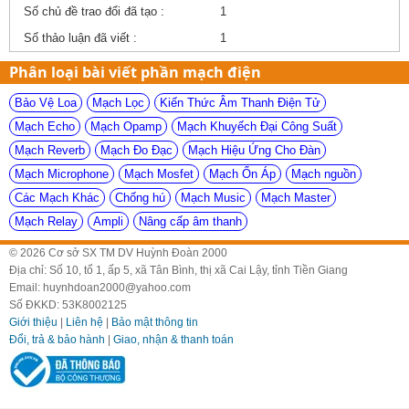
Số chủ đề trao đổi đã tạo :
1
Số thảo luận đã viết :
1
Phân loại bài viết phần mạch điện
Bảo Vệ Loa
Mạch Lọc
Kiến Thức Âm Thanh Điện Tử
Mạch Echo
Mạch Opamp
Mạch Khuyếch Đại Công Suất
Mạch Reverb
Mạch Đo Đạc
Mạch Hiệu Ứng Cho Đàn
Mạch Microphone
Mạch Mosfet
Mạch Ổn Áp
Mạch nguồn
Các Mạch Khác
Chống hú
Mạch Music
Mạch Master
Mạch Relay
Ampli
Nâng cấp âm thanh
© 2026 Cơ sở SX TM DV Huỳnh Đoàn 2000
Địa chỉ: Số 10, tổ 1, ấp 5, xã Tân Bình, thị xã Cai Lậy, tỉnh Tiền Giang
Email: huynhdoan2000@yahoo.com
Số ĐKKD: 53K8002125
Giới thiệu
|
Liên hệ
|
Bảo mật thông tin
Đổi, trả & bảo hành
|
Giao, nhận & thanh toán