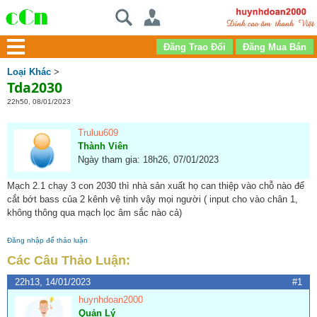
Loại Khác
>
Tda2030
22h50, 08/01/2023
Truluu609
Thành Viên
Ngày tham gia: 18h26, 07/01/2023
Mạch 2.1 chạy 3 con 2030 thì nhà sản xuất họ can thiệp vào chỗ nào để
cắt bớt bass của 2 kênh vệ tinh vậy mọi người ( input cho vào chân 1,
không thông qua mạch lọc âm sắc nào cả)
Đăng nhập để thảo luận
Các Câu Thảo Luận:
22h13, 14/01/2023
#1
huynhdoan2000
Quản Lý