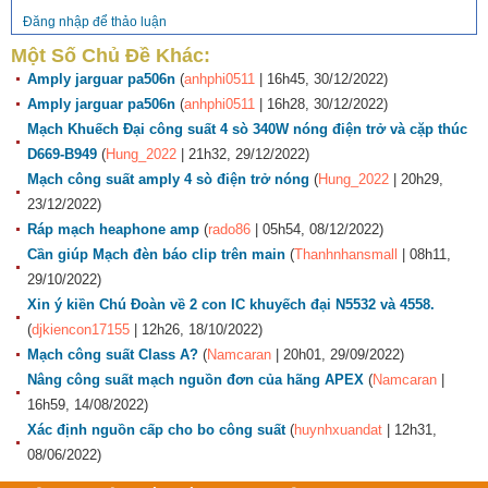
Đăng nhập để thảo luận
Một Số Chủ Đề Khác:
Amply jarguar pa506n
(
anhphi0511
| 16h45, 30/12/2022)
Amply jarguar pa506n
(
anhphi0511
| 16h28, 30/12/2022)
Mạch Khuếch Đại công suất 4 sò 340W nóng điện trở và cặp thúc
D669-B949
(
Hung_2022
| 21h32, 29/12/2022)
Mạch công suất amply 4 sò điện trở nóng
(
Hung_2022
| 20h29,
23/12/2022)
Ráp mạch heaphone amp
(
rado86
| 05h54, 08/12/2022)
Cần giúp Mạch đèn báo clip trên main
(
Thanhnhansmall
| 08h11,
29/10/2022)
Xin ý kiền Chú Đoàn về 2 con IC khuyếch đại N5532 và 4558.
(
djkiencon17155
| 12h26, 18/10/2022)
Mạch công suất Class A?
(
Namcaran
| 20h01, 29/09/2022)
Nâng công suất mạch nguồn đơn của hãng APEX
(
Namcaran
|
16h59, 14/08/2022)
Xác định nguồn cấp cho bo công suất
(
huynhxuandat
| 12h31,
08/06/2022)