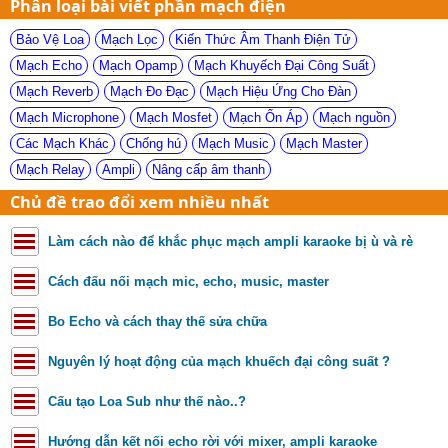
Phân loại bài viết phần mạch điện
Bảo Vệ Loa
Mạch Lọc
Kiến Thức Âm Thanh Điện Tử
Mạch Echo
Mạch Opamp
Mạch Khuyếch Đại Công Suất
Mạch Reverb
Mạch Đo Đạc
Mạch Hiệu Ứng Cho Đàn
Mạch Microphone
Mạch Mosfet
Mạch Ổn Áp
Mạch nguồn
Các Mạch Khác
Chống hú
Mạch Music
Mạch Master
Mạch Relay
Ampli
Nâng cấp âm thanh
Chủ đề trao đổi xem nhiều nhất
Làm cách nào để khắc phục mạch ampli karaoke bị ù và rè
Cách đấu nối mạch mic, echo, music, master
Bo Echo và cách thay thế sửa chữa
Nguyên lý hoạt động của mạch khuếch đại công suất ?
Cấu tạo Loa Sub như thế nào..?
Hướng dẫn kết nối echo rời với mixer, ampli karaoke